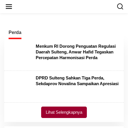
L
e
w
a
t
i
Perda
k
e
k
Menkum RI Dorong Penguatan Regulasi
o
Daerah Sulteng, Anwar Hafid Tegaskan
n
Percepatan Harmonisasi Perda
t
e
n
DPRD Sulteng Sahkan Tiga Perda,
Sekdaprov Novalina Sampaikan Apresiasi
Lihat Selengkapnya