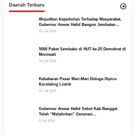
Daerah Terbaru
Wujudkan Kepedulian Terhadap Masyarakat,
Gubernur Anwar Hafid Bangun Jembatan
Gantung Masungkang dengan Dana Pribadi
25 Juli 2026
5000 Paket Sembako di HUT ke-25 Demokrat di
Morowali
18 Juli 2026
Kebakaran Pasar Mari-Mari Diduga Dipicu
Korsleting Listrik
15 Juli 2026
Gubernur Anwar Hafid Sebut Kab.Banggai
Telah “Melahirkan” Generasi…
8 Juli 2026