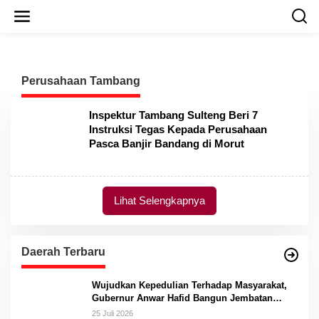
L
e
w
a
t
i
Perusahaan Tambang
k
e
k
Inspektur Tambang Sulteng Beri 7
o
Instruksi Tegas Kepada Perusahaan
n
Pasca Banjir Bandang di Morut
t
e
n
Lihat Selengkapnya
Daerah Terbaru
Wujudkan Kepedulian Terhadap Masyarakat,
Gubernur Anwar Hafid Bangun Jembatan
Gantung Masungkang dengan Dana Pribadi
25 Juli 2026