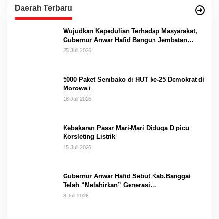
Daerah Terbaru
Wujudkan Kepedulian Terhadap Masyarakat,
Gubernur Anwar Hafid Bangun Jembatan
Gantung Masungkang dengan Dana Pribadi
25 Juli 2026
5000 Paket Sembako di HUT ke-25 Demokrat di
Morowali
18 Juli 2026
Kebakaran Pasar Mari-Mari Diduga Dipicu
Korsleting Listrik
15 Juli 2026
Gubernur Anwar Hafid Sebut Kab.Banggai
Telah “Melahirkan” Generasi…
8 Juli 2026