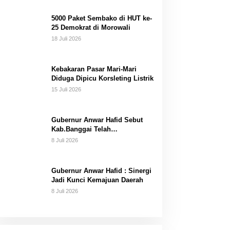
Dana Pribadi
5000 Paket Sembako di HUT ke-
25 Demokrat di Morowali
18 Juli 2026
Kebakaran Pasar Mari-Mari
Diduga Dipicu Korsleting Listrik
15 Juli 2026
Gubernur Anwar Hafid Sebut
Kab.Banggai Telah
“Melahirkan” Generasi…
8 Juli 2026
Gubernur Anwar Hafid : Sinergi
Jadi Kunci Kemajuan Daerah
8 Juli 2026