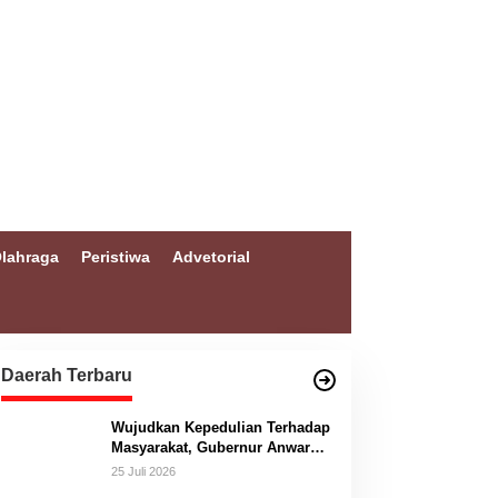
lahraga
Peristiwa
Advetorial
Daerah Terbaru
Wujudkan Kepedulian Terhadap
Masyarakat, Gubernur Anwar
Hafid Bangun Jembatan
25 Juli 2026
Gantung Masungkang dengan