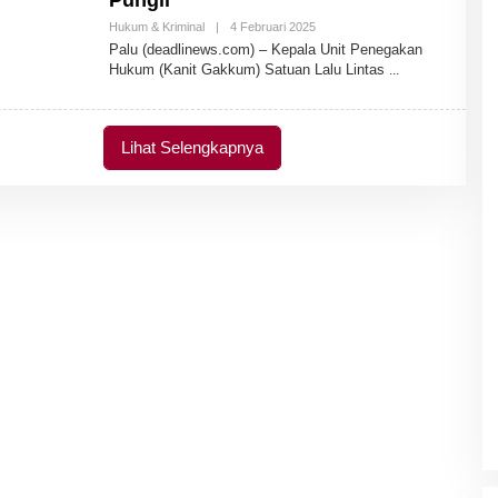
Pungli
Hukum & Kriminal
|
4 Februari 2025
O
L
Palu (deadlinews.com) – Kepala Unit Penegakan
E
Hukum (Kanit Gakkum) Satuan Lalu Lintas
H
A
D
M
I
Lihat Selengkapnya
N