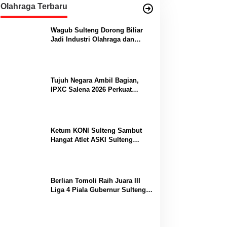
Olahraga Terbaru
Wagub Sulteng Dorong Biliar
Jadi Industri Olahraga dan
Lumbung Prestasi
Tujuh Negara Ambil Bagian,
IPXC Salena 2026 Perkuat
Posisi Sulteng di Kancah
Paralayang Internasional
Ketum KONI Sulteng Sambut
Hangat Atlet ASKI Sulteng
Peraih Dua Emas Kejurnas
Berlian Tomoli Raih Juara III
Liga 4 Piala Gubernur Sulteng
Usai Tumbangkan AKL 88