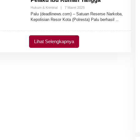
Pelaku Ibu Rumah Tangga
Hukum & Kriminal
|
7 Maret 2025
O
L
Palu (deadlinews.com) – Satuan Reserse Narkoba,
E
Kepolisian Resor Kota (Polresta) Palu berhasil
H
A
D
M
I
Lihat Selengkapnya
N