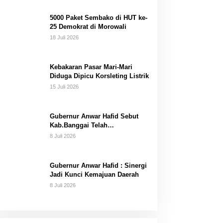
Dana Pribadi
5000 Paket Sembako di HUT ke-
25 Demokrat di Morowali
18 Juli 2026
Kebakaran Pasar Mari-Mari
Diduga Dipicu Korsleting Listrik
15 Juli 2026
Gubernur Anwar Hafid Sebut
Kab.Banggai Telah
“Melahirkan” Generasi…
8 Juli 2026
Gubernur Anwar Hafid : Sinergi
Jadi Kunci Kemajuan Daerah
8 Juli 2026