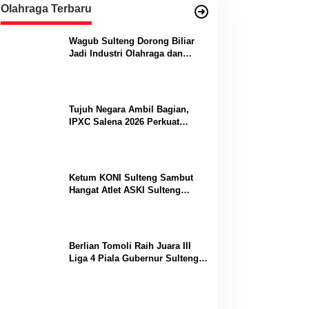
Olahraga Terbaru
Wagub Sulteng Dorong Biliar
Jadi Industri Olahraga dan
Lumbung Prestasi
Tujuh Negara Ambil Bagian,
IPXC Salena 2026 Perkuat
Posisi Sulteng di Kancah
Paralayang Internasional
Ketum KONI Sulteng Sambut
Hangat Atlet ASKI Sulteng
Peraih Dua Emas Kejurnas
Berlian Tomoli Raih Juara III
Liga 4 Piala Gubernur Sulteng
Usai Tumbangkan AKL 88