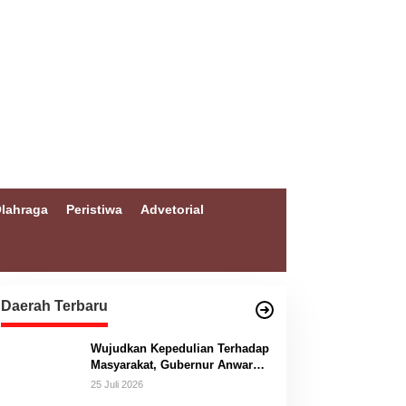
lahraga
Peristiwa
Advetorial
Daerah Terbaru
Wujudkan Kepedulian Terhadap
Masyarakat, Gubernur Anwar
Hafid Bangun Jembatan
25 Juli 2026
Gantung Masungkang dengan