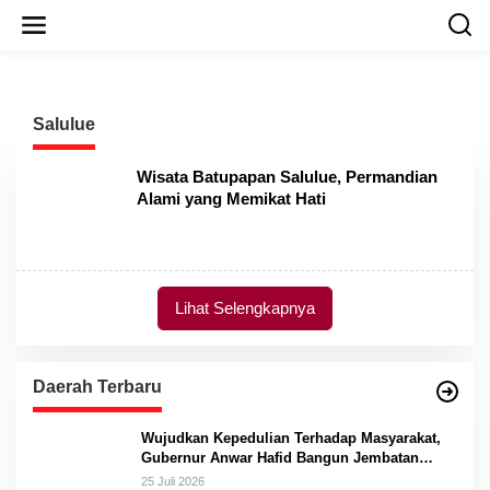
L
e
w
a
t
i
Salulue
k
e
k
Wisata Batupapan Salulue, Permandian
o
Alami yang Memikat Hati
n
t
e
n
Lihat Selengkapnya
Daerah Terbaru
Wujudkan Kepedulian Terhadap Masyarakat,
Gubernur Anwar Hafid Bangun Jembatan
Gantung Masungkang dengan Dana Pribadi
25 Juli 2026