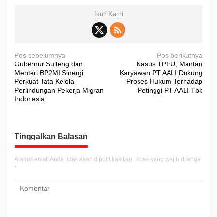
Ikuti Kami
N
Pos sebelumnya
Pos berikutnya
Gubernur Sulteng dan
Kasus TPPU, Mantan
a
Menteri BP2MI Sinergi
Karyawan PT AALI Dukung
v
Perkuat Tata Kelola
Proses Hukum Terhadap
Perlindungan Pekerja Migran
Petinggi PT AALI Tbk
i
Indonesia
g
a
s
Tinggalkan Balasan
i
Alamat email Anda tidak akan dipublikasikan.
Ruas yang wajib ditandai
p
*
o
s