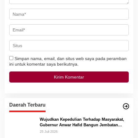
Simpan nama, email, dan situs web saya pada peramban
ini untuk komentar saya berikutnya.
Daerah Terbaru
Wujudkan Kepedulian Terhadap Masyarakat,
Gubernur Anwar Hafid Bangun Jembatan
Gantung Masungkang dengan Dana Pribadi
25 Juli 2026