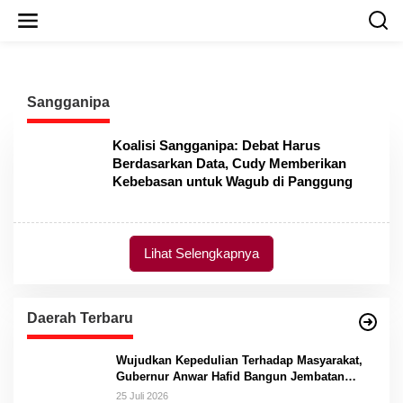
L
e
w
a
t
i
Sangganipa
k
e
k
Koalisi Sangganipa: Debat Harus
o
Berdasarkan Data, Cudy Memberikan
n
Kebebasan untuk Wagub di Panggung
t
e
n
Lihat Selengkapnya
Daerah Terbaru
Wujudkan Kepedulian Terhadap Masyarakat,
Gubernur Anwar Hafid Bangun Jembatan
Gantung Masungkang dengan Dana Pribadi
25 Juli 2026