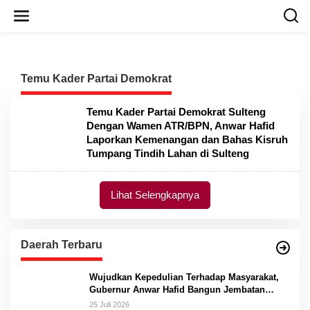
L
e
w
a
t
i
Temu Kader Partai Demokrat
k
e
k
Temu Kader Partai Demokrat Sulteng
o
Dengan Wamen ATR/BPN, Anwar Hafid
n
Laporkan Kemenangan dan Bahas Kisruh
t
Tumpang Tindih Lahan di Sulteng
e
n
Lihat Selengkapnya
Daerah Terbaru
Wujudkan Kepedulian Terhadap Masyarakat,
Gubernur Anwar Hafid Bangun Jembatan
Gantung Masungkang dengan Dana Pribadi
25 Juli 2026