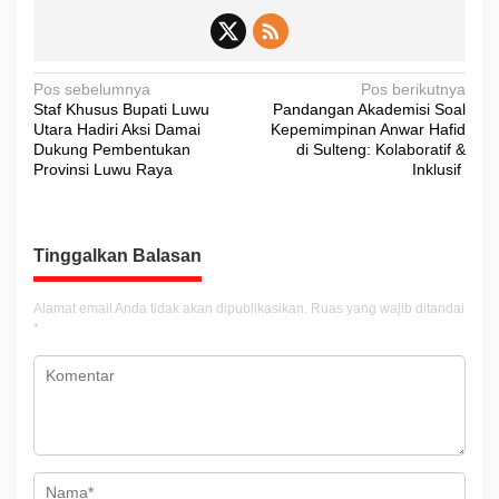
N
Pos sebelumnya
Pos berikutnya
Staf Khusus Bupati Luwu
Pandangan Akademisi Soal
a
Utara Hadiri Aksi Damai
Kepemimpinan Anwar Hafid
v
Dukung Pembentukan
di Sulteng: Kolaboratif &
Provinsi Luwu Raya
Inklusif
i
g
a
Tinggalkan Balasan
s
i
Alamat email Anda tidak akan dipublikasikan.
Ruas yang wajib ditandai
*
p
o
s