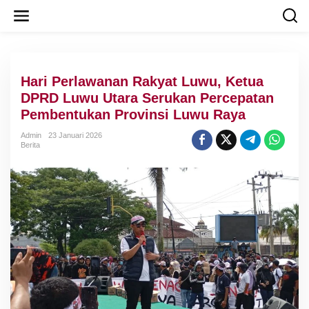
L
e
w
a
t
i
Hari Perlawanan Rakyat Luwu, Ketua
k
e
DPRD Luwu Utara Serukan Percepatan
k
Pembentukan Provinsi Luwu Raya
o
n
Admin
23 Januari 2026
t
Berita
e
n