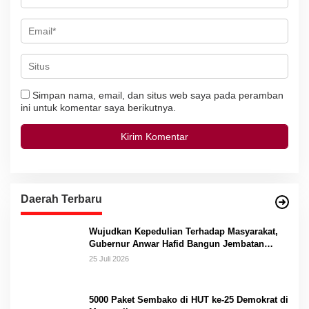
Simpan nama, email, dan situs web saya pada peramban
ini untuk komentar saya berikutnya.
Daerah Terbaru
Wujudkan Kepedulian Terhadap Masyarakat,
Gubernur Anwar Hafid Bangun Jembatan
Gantung Masungkang dengan Dana Pribadi
25 Juli 2026
5000 Paket Sembako di HUT ke-25 Demokrat di