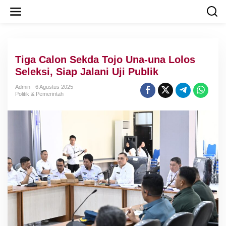
L
e
w
a
t
i
Tiga Calon Sekda Tojo Una-una Lolos
k
e
Seleksi, Siap Jalani Uji Publik
k
o
Admin
6 Agustus 2025
Politik & Pemerintah
n
t
e
n