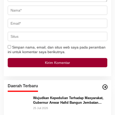
Simpan nama, email, dan situs web saya pada peramban
ini untuk komentar saya berikutnya.
Daerah Terbaru
Wujudkan Kepedulian Terhadap Masyarakat,
Gubernur Anwar Hafid Bangun Jembatan
Gantung Masungkang dengan Dana Pribadi
25 Juli 2026