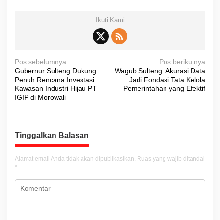
Ikuti Kami
N
Pos sebelumnya
Pos berikutnya
Gubernur Sulteng Dukung
Wagub Sulteng: Akurasi Data
a
Penuh Rencana Investasi
Jadi Fondasi Tata Kelola
v
Kawasan Industri Hijau PT
Pemerintahan yang Efektif
IGIP di Morowali
i
g
a
Tinggalkan Balasan
s
i
Alamat email Anda tidak akan dipublikasikan.
Ruas yang wajib ditandai
*
p
o
s