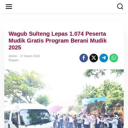
L
e
w
a
t
i
Wagub Sulteng Lepas 1.074 Peserta
k
e
Mudik Gratis Program Berani Mudik
k
2025
o
n
Admin
27 Maret 2025
t
Ragam
e
n