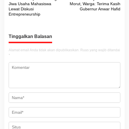
a
Jiwa Usaha Mahasiswa
Morut, Warga: Terima Kasih
v
Lewat Diskusi
Gubernur Anwar Hafid
Entrepreneurship
i
g
a
Tinggalkan Balasan
s
i
Alamat email Anda tidak akan dipublikasikan.
Ruas yang wajib ditandai
*
p
o
s