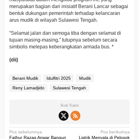
merupakan bagian dari inisiatif Berani Lancar sebagai
bentuk dukungan pemerintah terhadap kelancaran
arus mudik di wilayah Sulawesi Tengah.
“Selamat jalan dan semoga tiba dengan selamat di
tujuan masing-masing,” tutupnya sebelum secara
simbolis melepas keberangkatan armada bus. *
(dii)
Berani Mudik
Idulfitri 2025
Mudik
Reny Lamadjido
Sulawesi Tengah
Ikuti Kami
N
Pos sebelumnya
Pos berikutnya
Fathur Razaq Anwar Bangun
Listrik Menyala di Pelosok