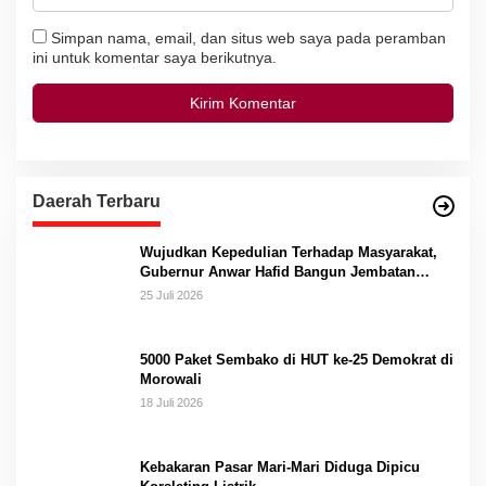
Simpan nama, email, dan situs web saya pada peramban
ini untuk komentar saya berikutnya.
Daerah Terbaru
Wujudkan Kepedulian Terhadap Masyarakat,
Gubernur Anwar Hafid Bangun Jembatan
Gantung Masungkang dengan Dana Pribadi
25 Juli 2026
5000 Paket Sembako di HUT ke-25 Demokrat di
Morowali
18 Juli 2026
Kebakaran Pasar Mari-Mari Diduga Dipicu