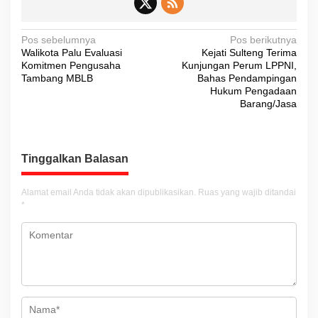
N
Pos sebelumnya
Pos berikutnya
Walikota Palu Evaluasi
Kejati Sulteng Terima
a
Komitmen Pengusaha
Kunjungan Perum LPPNI,
v
Tambang MBLB
Bahas Pendampingan
Hukum Pengadaan
i
Barang/Jasa
g
a
s
Tinggalkan Balasan
i
Alamat email Anda tidak akan dipublikasikan.
Ruas yang wajib ditandai
p
*
o
s