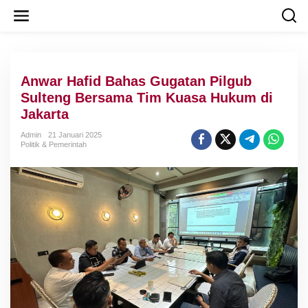
L
e
w
a
t
i
Anwar Hafid Bahas Gugatan Pilgub
k
e
Sulteng Bersama Tim Kuasa Hukum di
k
Jakarta
o
n
Admin
21 Januari 2025
t
Politik & Pemerintah
e
n