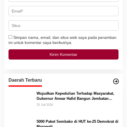
Simpan nama, email, dan situs web saya pada peramban
ini untuk komentar saya berikutnya.
Daerah Terbaru
Wujudkan Kepedulian Terhadap Masyarakat,
Gubernur Anwar Hafid Bangun Jembatan
Gantung Masungkang dengan Dana Pribadi
25 Juli 2026
5000 Paket Sembako di HUT ke-25 Demokrat di
Morowali