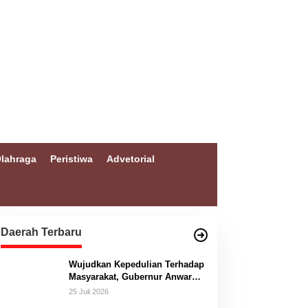
lahraga
Peristiwa
Advetorial
Daerah Terbaru
Wujudkan Kepedulian Terhadap
Masyarakat, Gubernur Anwar
Hafid Bangun Jembatan
25 Juli 2026
Gantung Masungkang dengan