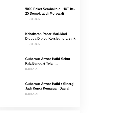
Dana Pribadi
5000 Paket Sembako di HUT ke-
25 Demokrat di Morowali
18 Juli 2026
Kebakaran Pasar Mari-Mari
Diduga Dipicu Korsleting Listrik
15 Juli 2026
Gubernur Anwar Hafid Sebut
Kab.Banggai Telah
“Melahirkan” Generasi…
8 Juli 2026
Gubernur Anwar Hafid : Sinergi
Jadi Kunci Kemajuan Daerah
8 Juli 2026