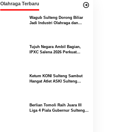
Olahraga Terbaru
Wagub Sulteng Dorong Biliar
Jadi Industri Olahraga dan
Lumbung Prestasi
Tujuh Negara Ambil Bagian,
IPXC Salena 2026 Perkuat
Posisi Sulteng di Kancah
Paralayang Internasional
Ketum KONI Sulteng Sambut
Hangat Atlet ASKI Sulteng
Peraih Dua Emas Kejurnas
Berlian Tomoli Raih Juara III
Liga 4 Piala Gubernur Sulteng
Usai Tumbangkan AKL 88