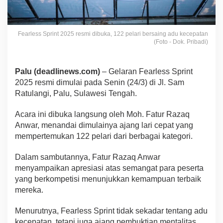
Fearless Sprint 2025 resmi dibuka, 122 pelari bersaing adu kecepatan
(Foto - Dok. Pribadi)
Palu (deadlinews.com)
– Gelaran Fearless Sprint
2025 resmi dimulai pada Senin (24/3) di Jl. Sam
Ratulangi, Palu, Sulawesi Tengah.
Acara ini dibuka langsung oleh Moh. Fatur Razaq
Anwar, menandai dimulainya ajang lari cepat yang
mempertemukan 122 pelari dari berbagai kategori.
Dalam sambutannya, Fatur Razaq Anwar
menyampaikan apresiasi atas semangat para peserta
yang berkompetisi menunjukkan kemampuan terbaik
mereka.
Menurutnya, Fearless Sprint tidak sekadar tentang adu
kecepatan, tetapi juga ajang pembuktian mentalitas