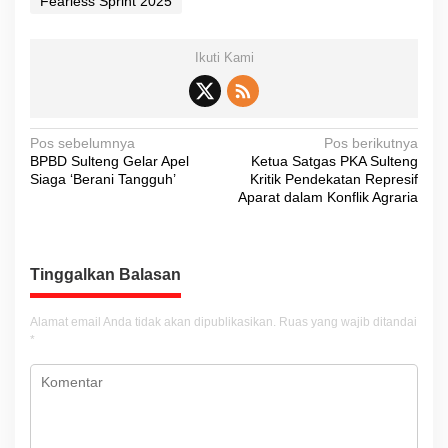
Fearless Sprint 2025
Ikuti Kami
N
Pos sebelumnya
Pos berikutnya
BPBD Sulteng Gelar Apel
Ketua Satgas PKA Sulteng
a
Siaga ‘Berani Tangguh’
Kritik Pendekatan Represif
v
Aparat dalam Konflik Agraria
i
g
Tinggalkan Balasan
a
s
Alamat email Anda tidak akan dipublikasikan.
Ruas yang wajib ditandai
i
*
p
o
s