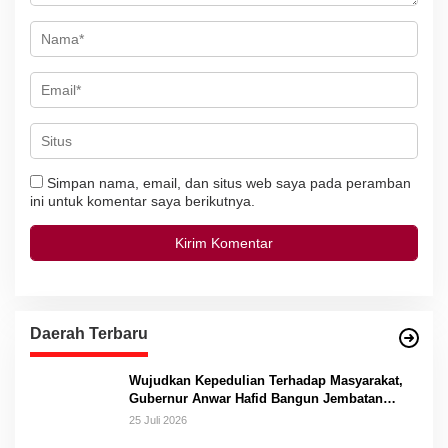
Simpan nama, email, dan situs web saya pada peramban
ini untuk komentar saya berikutnya.
Daerah Terbaru
Wujudkan Kepedulian Terhadap Masyarakat,
Gubernur Anwar Hafid Bangun Jembatan
Gantung Masungkang dengan Dana Pribadi
25 Juli 2026