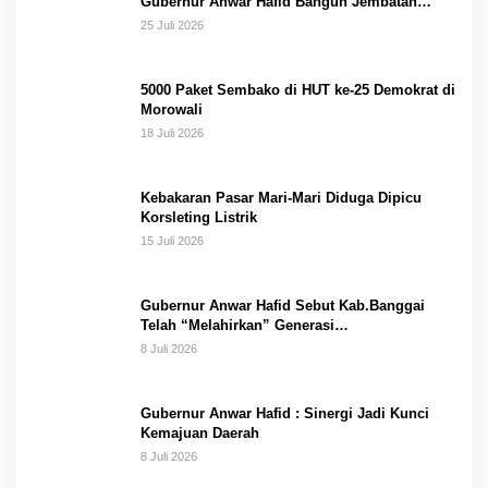
Gubernur Anwar Hafid Bangun Jembatan
Gantung Masungkang dengan Dana Pribadi
25 Juli 2026
5000 Paket Sembako di HUT ke-25 Demokrat di
Morowali
18 Juli 2026
Kebakaran Pasar Mari-Mari Diduga Dipicu
Korsleting Listrik
15 Juli 2026
Gubernur Anwar Hafid Sebut Kab.Banggai
Telah “Melahirkan” Generasi…
8 Juli 2026
Gubernur Anwar Hafid : Sinergi Jadi Kunci
Kemajuan Daerah
8 Juli 2026