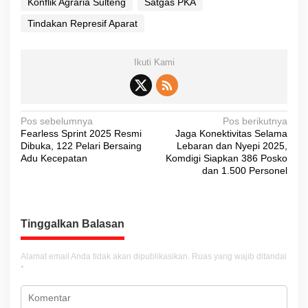
Konflik Agraria Sulteng
Satgas PKA
Tindakan Represif Aparat
Ikuti Kami
N
Pos sebelumnya
Pos berikutnya
Fearless Sprint 2025 Resmi
Jaga Konektivitas Selama
a
Dibuka, 122 Pelari Bersaing
Lebaran dan Nyepi 2025,
v
Adu Kecepatan
Komdigi Siapkan 386 Posko
dan 1.500 Personel
i
g
a
Tinggalkan Balasan
s
i
Alamat email Anda tidak akan dipublikasikan.
Ruas yang wajib ditandai
*
p
o