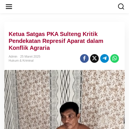
L
e
w
a
t
i
Ketua Satgas PKA Sulteng Kritik
k
e
Pendekatan Represif Aparat dalam
k
Konflik Agraria
o
n
Admin
25 Maret 2025
t
Hukum & Kriminal
e
n