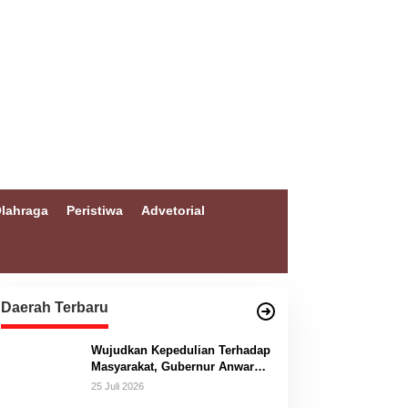
lahraga
Peristiwa
Advetorial
Daerah Terbaru
Wujudkan Kepedulian Terhadap
Masyarakat, Gubernur Anwar
Hafid Bangun Jembatan
25 Juli 2026
Gantung Masungkang dengan