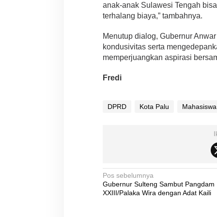
anak-anak Sulawesi Tengah bisa 
terhalang biaya,” tambahnya.
Menutup dialog, Gubernur Anwar
kondusivitas serta mengedepank
memperjuangkan aspirasi bersa
Fredi
DPRD
Kota Palu
Mahasiswa
I
N
Pos sebelumnya
Gubernur Sulteng Sambut Pangdam
a
XXIII/Palaka Wira dengan Adat Kaili
v