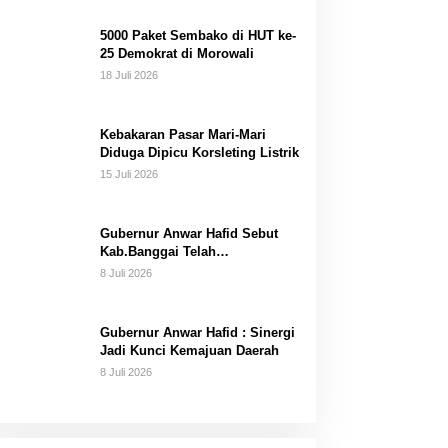
Dana Pribadi
5000 Paket Sembako di HUT ke-
25 Demokrat di Morowali
18 Juli 2026
Kebakaran Pasar Mari-Mari
Diduga Dipicu Korsleting Listrik
15 Juli 2026
Gubernur Anwar Hafid Sebut
Kab.Banggai Telah
“Melahirkan” Generasi…
8 Juli 2026
Gubernur Anwar Hafid : Sinergi
Jadi Kunci Kemajuan Daerah
8 Juli 2026