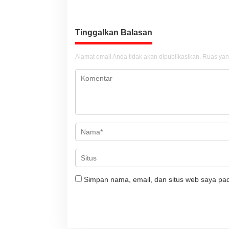
i
g
a
Tinggalkan Balasan
s
i
Alamat email Anda tidak akan dipublikasikan.
Ruas yan
p
o
s
Simpan nama, email, dan situs web saya pad