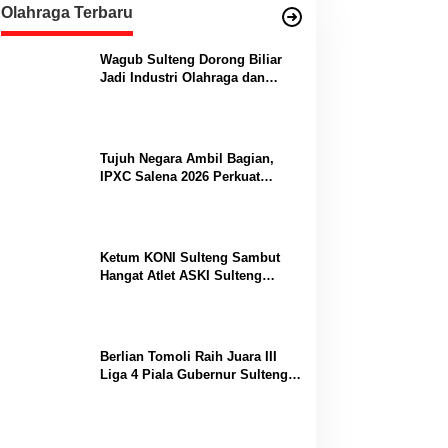
Olahraga Terbaru
Wagub Sulteng Dorong Biliar
Jadi Industri Olahraga dan
Lumbung Prestasi
Tujuh Negara Ambil Bagian,
IPXC Salena 2026 Perkuat
Posisi Sulteng di Kancah
Paralayang Internasional
Ketum KONI Sulteng Sambut
Hangat Atlet ASKI Sulteng
Peraih Dua Emas Kejurnas
Berlian Tomoli Raih Juara III
Liga 4 Piala Gubernur Sulteng
Usai Tumbangkan AKL 88