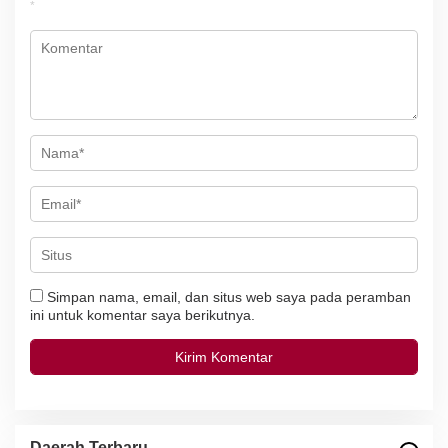
*
p
o
s
Simpan nama, email, dan situs web saya pada peramban
ini untuk komentar saya berikutnya.
Daerah Terbaru