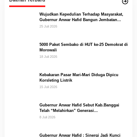
Wujudkan Kepedulian Terhadap Masyarakat,
Gubernur Anwar Hafid Bangun Jembatan
Gantung Masungkang dengan Dana Pribadi
25 Juli 2026
5000 Paket Sembako di HUT ke-25 Demokrat di
Morowali
18 Juli 2026
Kebakaran Pasar Mari-Mari Diduga Dipicu
Korsleting Listrik
15 Juli 2026
Gubernur Anwar Hafid Sebut Kab.Banggai
Telah “Melahirkan” Generasi…
8 Juli 2026
Gubernur Anwar Hafid : Sinergi Jadi Kunci