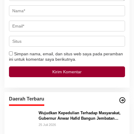
Simpan nama, email, dan situs web saya pada peramban
ini untuk komentar saya berikutnya.
Daerah Terbaru
Wujudkan Kepedulian Terhadap Masyarakat,
Gubernur Anwar Hafid Bangun Jembatan
Gantung Masungkang dengan Dana Pribadi
25 Juli 2026