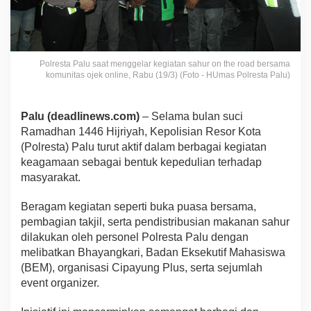
Polresta Palu saat menggelar kegiatan sahur on the road bersama
komunitas ojek online, Rabu (19/3) (Foto - HUmas Polresta Palu)
Palu (deadlinews.com)
– Selama bulan suci
Ramadhan 1446 Hijriyah, Kepolisian Resor Kota
(Polresta) Palu turut aktif dalam berbagai kegiatan
keagamaan sebagai bentuk kepedulian terhadap
masyarakat.
Beragam kegiatan seperti buka puasa bersama,
pembagian takjil, serta pendistribusian makanan sahur
dilakukan oleh personel Polresta Palu dengan
melibatkan Bhayangkari, Badan Eksekutif Mahasiswa
(BEM), organisasi Cipayung Plus, serta sejumlah
event organizer.