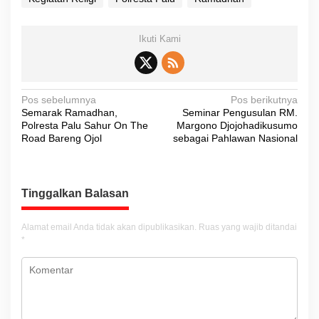
Ikuti Kami
N
Pos sebelumnya
Pos berikutnya
Semarak Ramadhan,
Seminar Pengusulan RM.
a
Polresta Palu Sahur On The
Margono Djojohadikusumo
v
Road Bareng Ojol
sebagai Pahlawan Nasional
i
g
Tinggalkan Balasan
a
s
Alamat email Anda tidak akan dipublikasikan.
Ruas yang wajib ditandai
i
*
p
o
s