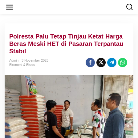
L
e
w
a
t
i
Polresta Palu Tetap Tinjau Ketat Harga
k
e
Beras Meski HET di Pasaran Terpantau
k
Stabil
o
n
Admin
3 November 2025
t
Ekonomi & Bisnis
e
n