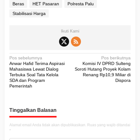
Beras
HET Pasaran
Polresta Palu
Stabilisasi Harga
Ikuti Kami
N
Pos sebelumnya
Pos berikutnya
Anwar Hafid Terima Aspirasi
Komisi IV DPRD Sulteng
a
Mahasiswa Lewat Dialog
Soroti Hutang Proyek Kolam
v
Terbuka Soal Tata Kelola
Renang Rp10,9 Miliar di
SDA dan Program
Dispora
i
Pemerintah
g
a
s
Tinggalkan Balasan
i
Alamat email Anda tidak akan dipublikasikan.
Ruas yang wajib ditandai
p
*
o