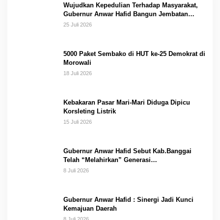
Wujudkan Kepedulian Terhadap Masyarakat,
Gubernur Anwar Hafid Bangun Jembatan
Gantung Masungkang dengan Dana Pribadi
25 Juli 2026
5000 Paket Sembako di HUT ke-25 Demokrat di
Morowali
18 Juli 2026
Kebakaran Pasar Mari-Mari Diduga Dipicu
Korsleting Listrik
15 Juli 2026
Gubernur Anwar Hafid Sebut Kab.Banggai
Telah “Melahirkan” Generasi…
8 Juli 2026
Gubernur Anwar Hafid : Sinergi Jadi Kunci
Kemajuan Daerah
8 Juli 2026