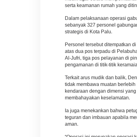
serta keamanan rumah yang ditin
Dalam pelaksanaan operasi gabu
sebanyak 327 personel gabungan 
strategis di Kota Palu.
Personel tersebut ditempatkan d
atas dua pos terpadu di Pelabuh
Al-Jufri, tiga pos pelayanan di pi
pengamanan di titik-titik keramai
Terkait arus mudik dan balik, D
tidak membawa muatan berlebih 
kendaraan dengan dimensi yang t
membahayakan keselamatan.
Ia juga menekankan bahwa petu
teguran dan imbauan apabila me
aman.
“Operasi ini merupakan operasi 