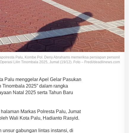
Kapolresta Palu, Kombe Pol. Deny Abrahams memeriksa persiapan personil
perasi Lilin Tinombala 2025, Jumat (19/12). Foto – Fredi/deadlinews.com
ta Palu menggelar Apel Gelar Pasukan
in Tinombala 2025” dalam rangka
yaan Natal 2025 serta Tahun Baru
i halaman Markas Polresta Palu, Jumat
 oleh Wali Kota Palu, Hadianto Rasyid.
 unsur gabungan lintas instansi, di