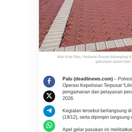
Wali Kota Palu, Hadianto Rasyid didampingi 
gabungan dalam Apel O
Palu (deadlinews.com)
– Polres
Operasi Kepolisian Terpusat “Lil
pengamanan dan pelayanan pera
2026.
Kegiatan tersebut berlangsung d
(19/12), serta dipimpin langsung
Apel gelar pasukan ini melibatkan