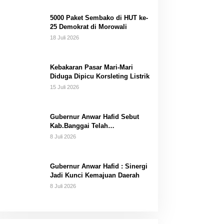
Dana Pribadi
5000 Paket Sembako di HUT ke-
25 Demokrat di Morowali
18 Juli 2026
Kebakaran Pasar Mari-Mari
Diduga Dipicu Korsleting Listrik
15 Juli 2026
Gubernur Anwar Hafid Sebut
Kab.Banggai Telah
“Melahirkan” Generasi…
8 Juli 2026
Gubernur Anwar Hafid : Sinergi
Jadi Kunci Kemajuan Daerah
8 Juli 2026