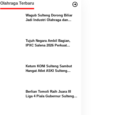
Olahraga Terbaru
Wagub Sulteng Dorong Biliar
Jadi Industri Olahraga dan
Lumbung Prestasi
Tujuh Negara Ambil Bagian,
IPXC Salena 2026 Perkuat
Posisi Sulteng di Kancah
Paralayang Internasional
Ketum KONI Sulteng Sambut
Hangat Atlet ASKI Sulteng
Peraih Dua Emas Kejurnas
Berlian Tomoli Raih Juara III
Liga 4 Piala Gubernur Sulteng
Usai Tumbangkan AKL 88