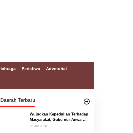
lahraga
Peristiwa
Advetorial
Daerah Terbaru
Wujudkan Kepedulian Terhadap
Masyarakat, Gubernur Anwar
Hafid Bangun Jembatan
25 Juli 2026
Gantung Masungkang dengan