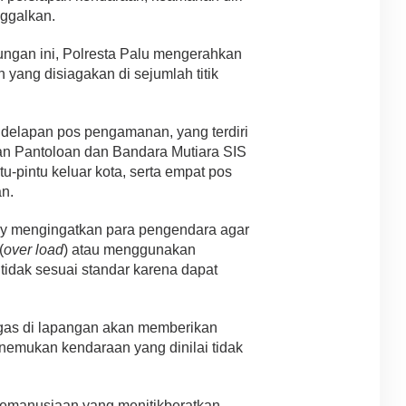
ggalkan.
ngan ini, Polresta Palu mengerahkan
yang disiagakan di sejumlah titik
i delapan pos pengamanan, yang terdiri
an Pantoloan dan Bandara Mutiara SIS
ntu-pintu keluar kota, serta empat pos
an.
eny mengingatkan para pengendara agar
(
over load
) atau menggunakan
idak sesuai standar karena dapat
gas di lapangan akan memberikan
nemukan kendaraan yang dinilai tidak
kemanusiaan yang menitikberatkan