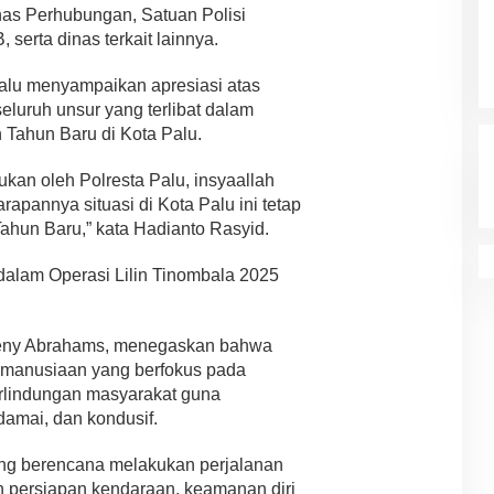
inas Perhubungan, Satuan Polisi
serta dinas terkait lainnya.
lu menyampaikan apresiasi atas
seluruh unsur yang terlibat dalam
Tahun Baru di Kota Palu.
an oleh Polresta Palu, insyaallah
rapannya situasi di Kota Palu ini tetap
Tahun Baru,” kata Hadianto Rasyid.
 dalam Operasi Lilin Tinombala 2025
Deny Abrahams, menegaskan bahwa
kemanusiaan yang berfokus pada
rlindungan masyarakat guna
damai, dan kondusif.
g berencana melakukan perjalanan
n persiapan kendaraan, keamanan diri