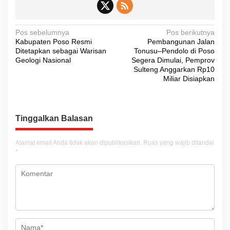
N
Pos sebelumnya
Pos berikutnya
Kabupaten Poso Resmi
Pembangunan Jalan
a
Ditetapkan sebagai Warisan
Tonusu–Pendolo di Poso
v
Geologi Nasional
Segera Dimulai, Pemprov
Sulteng Anggarkan Rp10
i
Miliar Disiapkan
g
a
s
Tinggalkan Balasan
i
Alamat email Anda tidak akan dipublikasikan.
Ruas yang wajib ditandai
p
*
o
s