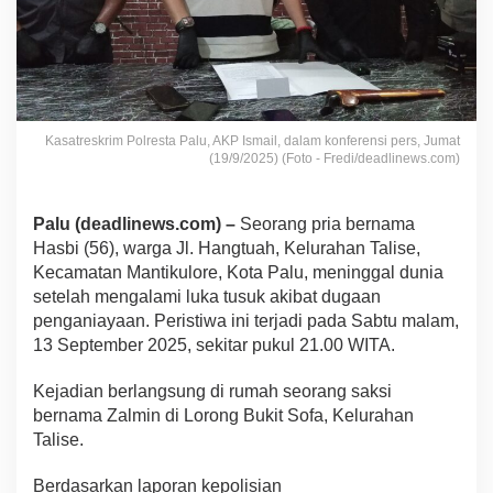
Kasatreskrim Polresta Palu, AKP Ismail, dalam konferensi pers, Jumat
(19/9/2025) (Foto - Fredi/deadlinews.com)
Palu (deadlinews.com) –
Seorang pria bernama
Hasbi (56), warga Jl. Hangtuah, Kelurahan Talise,
Kecamatan Mantikulore, Kota Palu, meninggal dunia
setelah mengalami luka tusuk akibat dugaan
penganiayaan. Peristiwa ini terjadi pada Sabtu malam,
13 September 2025, sekitar pukul 21.00 WITA.
Kejadian berlangsung di rumah seorang saksi
bernama Zalmin di Lorong Bukit Sofa, Kelurahan
Talise.
Berdasarkan laporan kepolisian