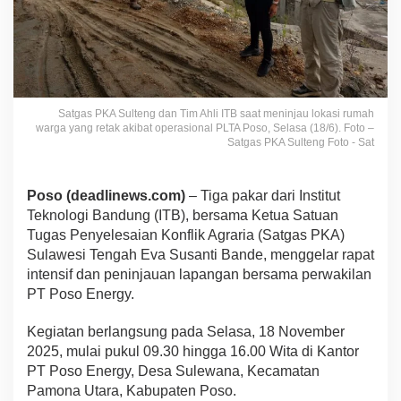
Satgas PKA Sulteng dan Tim Ahli ITB saat meninjau lokasi rumah
warga yang retak akibat operasional PLTA Poso, Selasa (18/6). Foto –
Satgas PKA Sulteng Foto - Sat
Poso (deadlinews.com)
– Tiga pakar dari Institut
Teknologi Bandung (ITB), bersama Ketua Satuan
Tugas Penyelesaian Konflik Agraria (Satgas PKA)
Sulawesi Tengah Eva Susanti Bande, menggelar rapat
intensif dan peninjauan lapangan bersama perwakilan
PT Poso Energy.
Kegiatan berlangsung pada Selasa, 18 November
2025, mulai pukul 09.30 hingga 16.00 Wita di Kantor
PT Poso Energy, Desa Sulewana, Kecamatan
Pamona Utara, Kabupaten Poso.