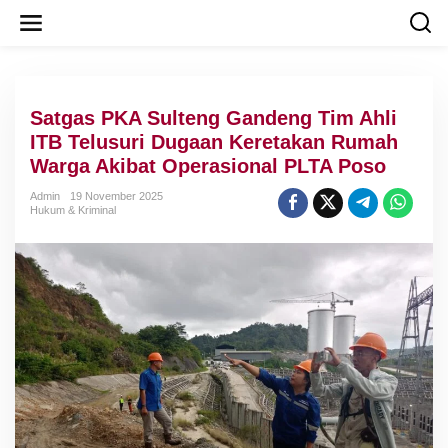
L
e
w
a
t
i
Satgas PKA Sulteng Gandeng Tim Ahli
k
e
ITB Telusuri Dugaan Keretakan Rumah
k
Warga Akibat Operasional PLTA Poso
o
n
Admin
19 November 2025
t
Hukum & Kriminal
e
n