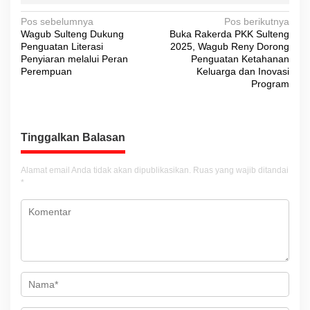
N
Pos sebelumnya
Pos berikutnya
Wagub Sulteng Dukung
Buka Rakerda PKK Sulteng
a
Penguatan Literasi
2025, Wagub Reny Dorong
v
Penyiaran melalui Peran
Penguatan Ketahanan
Perempuan
Keluarga dan Inovasi
i
Program
g
a
s
Tinggalkan Balasan
i
Alamat email Anda tidak akan dipublikasikan.
Ruas yang wajib ditandai
p
*
o
s