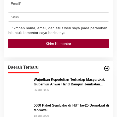
Simpan nama, email, dan situs web saya pada peramban
ini untuk komentar saya berikutnya.
Daerah Terbaru
Wujudkan Kepedulian Terhadap Masyarakat,
Gubernur Anwar Hafid Bangun Jembatan
Gantung Masungkang dengan Dana Pribadi
25 Juli 2026
5000 Paket Sembako di HUT ke-25 Demokrat di
Morowali
18 Juli 2026