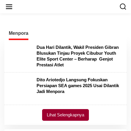
L
e
w
a
t
i
Menpora
k
e
k
Dua Hari Dilantik, Wakil Presiden Gibran
o
Blusukan Tinjau Proyek Cibubur Youth
n
Elite Sport Center – Berharap Genjot
t
Prestasi Atlet
e
n
Dito Ariotedjo Langsung Fokuskan
Persiapan SEA games 2025 Usai Dilantik
Jadi Menpora
Lihat Selengkapnya