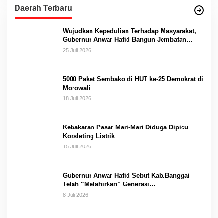
Daerah Terbaru
Wujudkan Kepedulian Terhadap Masyarakat,
Gubernur Anwar Hafid Bangun Jembatan
Gantung Masungkang dengan Dana Pribadi
25 Juli 2026
5000 Paket Sembako di HUT ke-25 Demokrat di
Morowali
18 Juli 2026
Kebakaran Pasar Mari-Mari Diduga Dipicu
Korsleting Listrik
15 Juli 2026
Gubernur Anwar Hafid Sebut Kab.Banggai
Telah “Melahirkan” Generasi…
8 Juli 2026