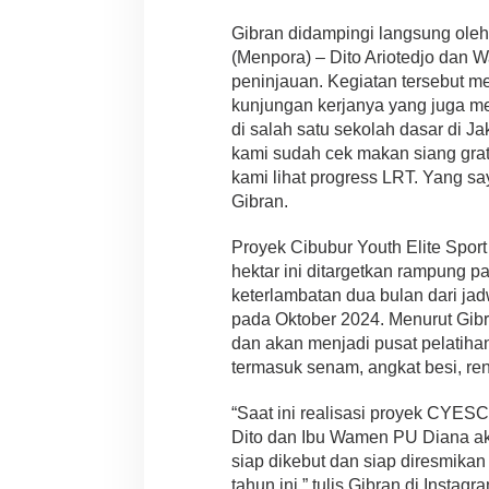
Gibran didampingi langsung ole
(Menpora) – Dito Ariotedjo dan 
peninjauan. Kegiatan tersebut m
kunjungan kerjanya yang juga me
di salah satu sekolah dasar di J
kami sudah cek makan siang grati
kami lihat progress LRT. Yang say
Gibran.
Proyek Cibubur Youth Elite Sport
hektar ini ditargetkan rampung
keterlambatan dua bulan dari ja
pada Oktober 2024. Menurut Gibra
dan akan menjadi pusat pelatiha
termasuk senam, angkat besi, ren
“Saat ini realisasi proyek CYE
Dito dan Ibu Wamen PU Diana a
siap dikebut dan siap diresmik
tahun ini,” tulis Gibran di Instagr