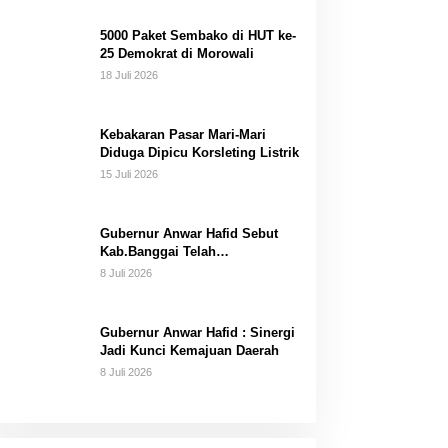
Dana Pribadi
5000 Paket Sembako di HUT ke-
25 Demokrat di Morowali
18 Juli 2026
Kebakaran Pasar Mari-Mari
Diduga Dipicu Korsleting Listrik
15 Juli 2026
Gubernur Anwar Hafid Sebut
Kab.Banggai Telah
“Melahirkan” Generasi…
8 Juli 2026
Gubernur Anwar Hafid : Sinergi
Jadi Kunci Kemajuan Daerah
8 Juli 2026