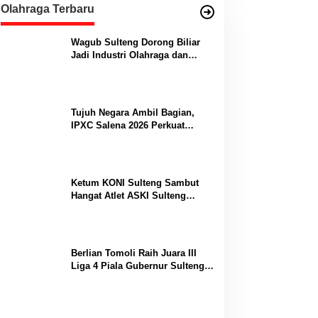
Olahraga Terbaru
Wagub Sulteng Dorong Biliar
Jadi Industri Olahraga dan
Lumbung Prestasi
Tujuh Negara Ambil Bagian,
IPXC Salena 2026 Perkuat
Posisi Sulteng di Kancah
Paralayang Internasional
Ketum KONI Sulteng Sambut
Hangat Atlet ASKI Sulteng
Peraih Dua Emas Kejurnas
Berlian Tomoli Raih Juara III
Liga 4 Piala Gubernur Sulteng
Usai Tumbangkan AKL 88