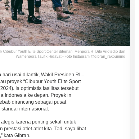
 Cibubur Youth Elite Sport Center ditemani Menpora RI Dito Ariotedjo dan
Wamenpora Taufik Hidayat - Foto Instagram @gibran_rakbuming
 hari usai dilantik, Wakil Presiden RI –
u proyek “Cibubur Youth Elite Sport
024). Ia optimistis fasilitas tersebut
a Indonesia ke depan. Proyek ini
sebab dirancang sebagai pusat
 standar internasional.
rategis karena penting sekali untuk
restasi atlet-atlet kita. Tadi saya lihat
,” kata Gibran.