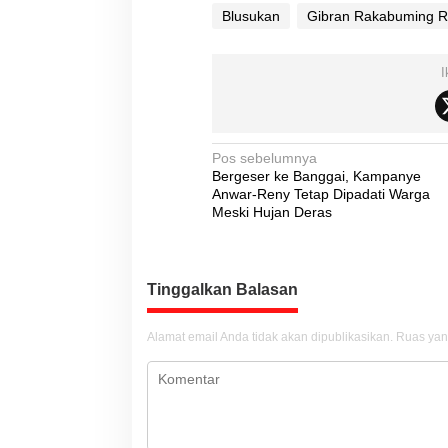
Blusukan
Gibran Rakabuming 
I
N
Pos sebelumnya
Bergeser ke Banggai, Kampanye
a
Anwar-Reny Tetap Dipadati Warga
v
Meski Hujan Deras
i
g
Tinggalkan Balasan
a
s
Alamat email Anda tidak akan dipublikasikan.
Ruas yan
i
p
o
s