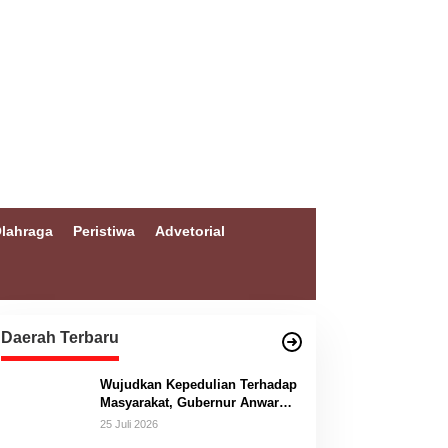
lahraga
Peristiwa
Advetorial
Daerah Terbaru
Wujudkan Kepedulian Terhadap
Masyarakat, Gubernur Anwar
Hafid Bangun Jembatan
25 Juli 2026
Gantung Masungkang dengan