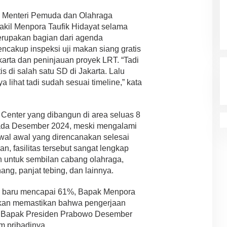
h Menteri Pemuda dan Olahraga
Wakil Menpora Taufik Hidayat selama
erupakan bagian dari agenda
ncakup inspeksi uji makan siang gratis
akarta dan peninjauan proyek LRT. “Tadi
s di salah satu SD di Jakarta. Lalu
a lihat tadi sudah sesuai timeline,” kata
 Center yang dibangun di area seluas 8
 pada Desember 2024, meski mengalami
dwal awal yang direncanakan selesai
n, fasilitas tersebut sangat lengkap
n untuk sembilan cabang olahraga,
ang, panjat tebing, dan lainnya.
SC baru mencapai 61%, Bapak Menpora
kan memastikan bahwa pengerjaan
an Bapak Presiden Prabowo Desember
am pribadinya.