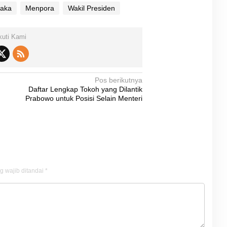
Raka
Menpora
Wakil Presiden
kuti Kami
Pos berikutnya
Daftar Lengkap Tokoh yang Dilantik
Prabowo untuk Posisi Selain Menteri
g wajib ditandai
*