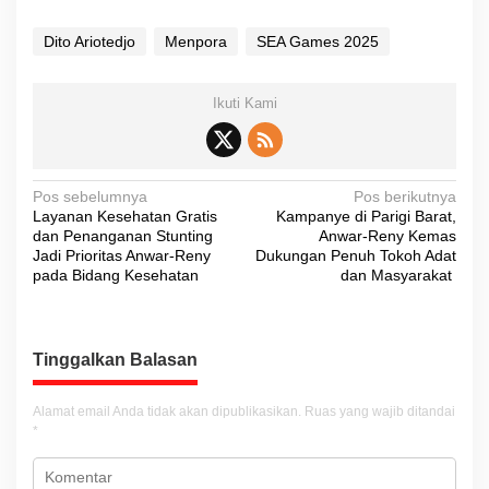
Dito Ariotedjo
Menpora
SEA Games 2025
Ikuti Kami
N
Pos sebelumnya
Pos berikutnya
Layanan Kesehatan Gratis
Kampanye di Parigi Barat,
a
dan Penanganan Stunting
Anwar-Reny Kemas
v
Jadi Prioritas Anwar-Reny
Dukungan Penuh Tokoh Adat
pada Bidang Kesehatan
dan Masyarakat
i
g
a
Tinggalkan Balasan
s
i
Alamat email Anda tidak akan dipublikasikan.
Ruas yang wajib ditandai
*
p
o