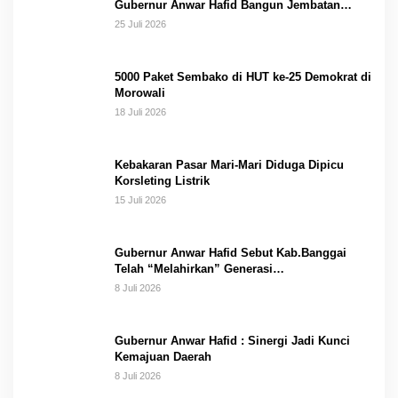
Gubernur Anwar Hafid Bangun Jembatan
Gantung Masungkang dengan Dana Pribadi
25 Juli 2026
5000 Paket Sembako di HUT ke-25 Demokrat di
Morowali
18 Juli 2026
Kebakaran Pasar Mari-Mari Diduga Dipicu
Korsleting Listrik
15 Juli 2026
Gubernur Anwar Hafid Sebut Kab.Banggai
Telah “Melahirkan” Generasi…
8 Juli 2026
Gubernur Anwar Hafid : Sinergi Jadi Kunci
Kemajuan Daerah
8 Juli 2026