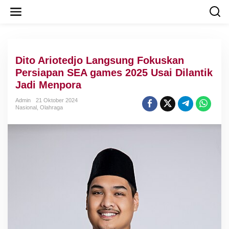
L
e
w
a
t
i
Dito Ariotedjo Langsung Fokuskan
k
e
Persiapan SEA games 2025 Usai Dilantik
k
Jadi Menpora
o
n
Admin
21 Oktober 2024
t
Nasional
,
Olahraga
e
n