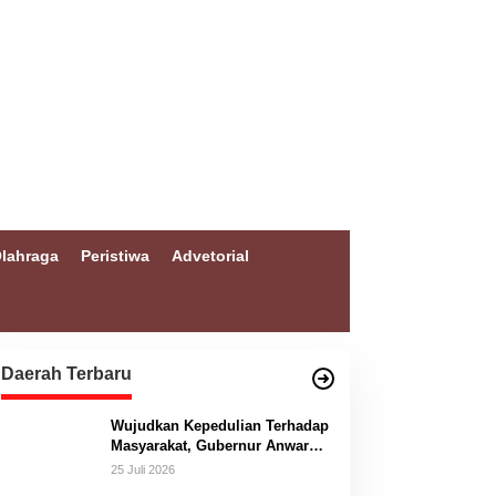
lahraga
Peristiwa
Advetorial
Daerah Terbaru
Wujudkan Kepedulian Terhadap
Masyarakat, Gubernur Anwar
Hafid Bangun Jembatan
25 Juli 2026
Gantung Masungkang dengan