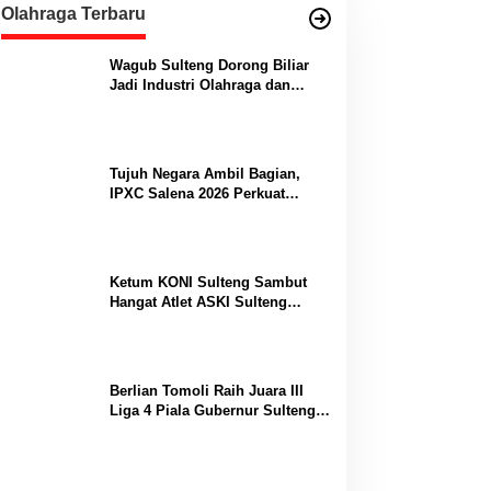
Olahraga Terbaru
Wagub Sulteng Dorong Biliar
Jadi Industri Olahraga dan
Lumbung Prestasi
Tujuh Negara Ambil Bagian,
IPXC Salena 2026 Perkuat
Posisi Sulteng di Kancah
Paralayang Internasional
Ketum KONI Sulteng Sambut
Hangat Atlet ASKI Sulteng
Peraih Dua Emas Kejurnas
Berlian Tomoli Raih Juara III
Liga 4 Piala Gubernur Sulteng
Usai Tumbangkan AKL 88