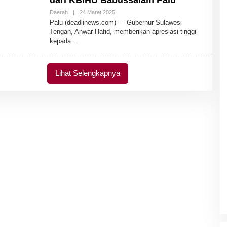
dari KBIHU Babussalam Palu
Daerah
|
24 Maret 2025
O
L
Palu (deadlinews.com) — Gubernur Sulawesi
E
Tengah, Anwar Hafid, memberikan apresiasi tinggi
H
kepada
A
D
M
I
N
Lihat Selengkapnya