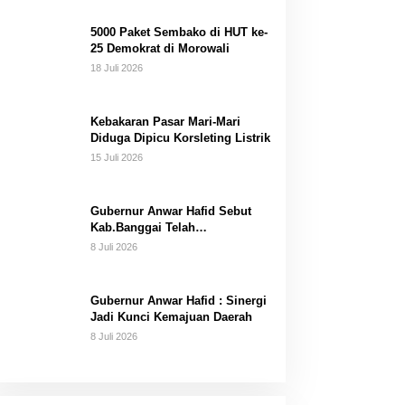
Dana Pribadi
5000 Paket Sembako di HUT ke-
25 Demokrat di Morowali
18 Juli 2026
Kebakaran Pasar Mari-Mari
Diduga Dipicu Korsleting Listrik
15 Juli 2026
Gubernur Anwar Hafid Sebut
Kab.Banggai Telah
“Melahirkan” Generasi…
8 Juli 2026
Gubernur Anwar Hafid : Sinergi
Jadi Kunci Kemajuan Daerah
8 Juli 2026