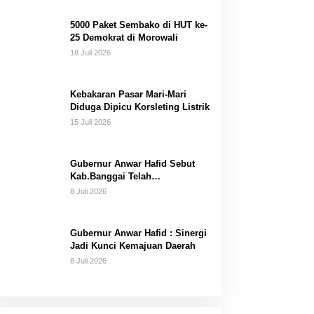
Dana Pribadi
5000 Paket Sembako di HUT ke-
25 Demokrat di Morowali
18 Juli 2026
Kebakaran Pasar Mari-Mari
Diduga Dipicu Korsleting Listrik
15 Juli 2026
Gubernur Anwar Hafid Sebut
Kab.Banggai Telah
“Melahirkan” Generasi…
8 Juli 2026
Gubernur Anwar Hafid : Sinergi
Jadi Kunci Kemajuan Daerah
8 Juli 2026