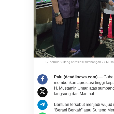
Gubernur Sulteng apresiasi sumbangan 77 Musha
Palu (deadlinews.com)
— Gubern
memberikan apresiasi tinggi ke
H. Mustamin Umar, atas sumbang
langsung dari Madinah.
Bantuan tersebut menjadi wujud
“Berani Berkah” atau Sulteng Men