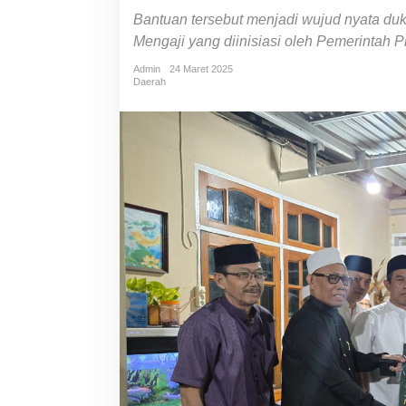
Bantuan tersebut menjadi wujud nyata du
Mengaji yang diinisiasi oleh Pemerintah 
Admin
24 Maret 2025
Daerah