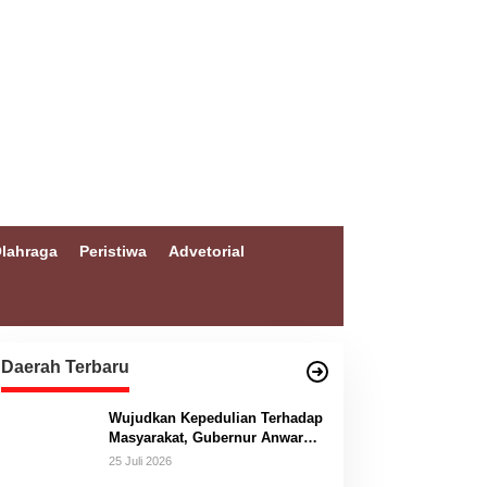
lahraga
Peristiwa
Advetorial
Daerah Terbaru
Wujudkan Kepedulian Terhadap
Masyarakat, Gubernur Anwar
Hafid Bangun Jembatan
25 Juli 2026
Gantung Masungkang dengan