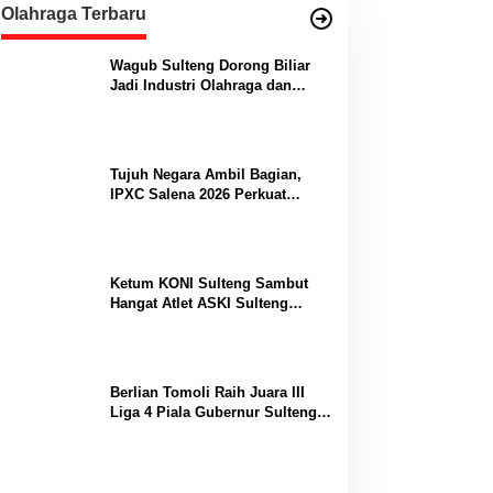
Olahraga Terbaru
Wagub Sulteng Dorong Biliar
Jadi Industri Olahraga dan
Lumbung Prestasi
Tujuh Negara Ambil Bagian,
IPXC Salena 2026 Perkuat
Posisi Sulteng di Kancah
Paralayang Internasional
Ketum KONI Sulteng Sambut
Hangat Atlet ASKI Sulteng
Peraih Dua Emas Kejurnas
Berlian Tomoli Raih Juara III
Liga 4 Piala Gubernur Sulteng
Usai Tumbangkan AKL 88