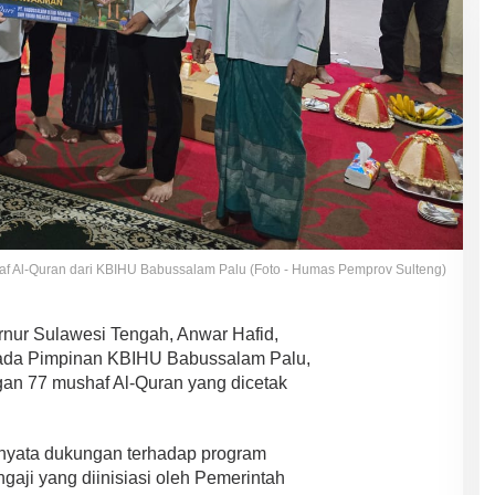
f Al-Quran dari KBIHU Babussalam Palu (Foto - Humas Pemprov Sulteng)
ur Sulawesi Tengah, Anwar Hafid,
pada Pimpinan KBIHU Babussalam Palu,
an 77 mushaf Al-Quran yang dicetak
 nyata dukungan terhadap program
gaji yang diinisiasi oleh Pemerintah