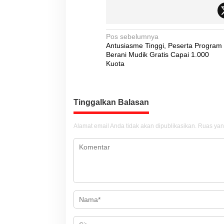
N
Pos sebelumnya
Antusiasme Tinggi, Peserta Program
a
Berani Mudik Gratis Capai 1.000
v
Kuota
i
g
Tinggalkan Balasan
a
s
Alamat email Anda tidak akan dipublikasikan.
Ruas yan
i
p
o
s