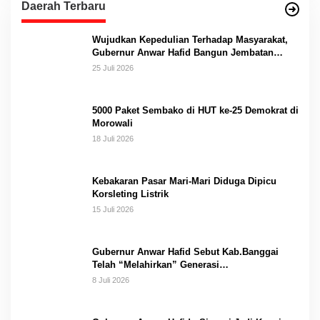
Daerah Terbaru
Wujudkan Kepedulian Terhadap Masyarakat,
Gubernur Anwar Hafid Bangun Jembatan
Gantung Masungkang dengan Dana Pribadi
25 Juli 2026
5000 Paket Sembako di HUT ke-25 Demokrat di
Morowali
18 Juli 2026
Kebakaran Pasar Mari-Mari Diduga Dipicu
Korsleting Listrik
15 Juli 2026
Gubernur Anwar Hafid Sebut Kab.Banggai
Telah “Melahirkan” Generasi…
8 Juli 2026