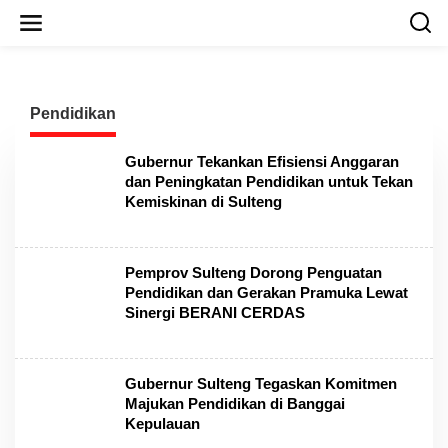
L
e
w
a
t
i
Pendidikan
k
e
k
Gubernur Tekankan Efisiensi Anggaran
o
dan Peningkatan Pendidikan untuk Tekan
n
Kemiskinan di Sulteng
t
e
n
Pemprov Sulteng Dorong Penguatan
Pendidikan dan Gerakan Pramuka Lewat
Sinergi BERANI CERDAS
Gubernur Sulteng Tegaskan Komitmen
Majukan Pendidikan di Banggai
Kepulauan