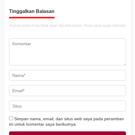
a
s
Tinggalkan Balasan
i
Alamat email Anda tidak akan dipublikasikan.
Ruas yang wajib ditandai
p
*
o
s
Simpan nama, email, dan situs web saya pada peramban
ini untuk komentar saya berikutnya.