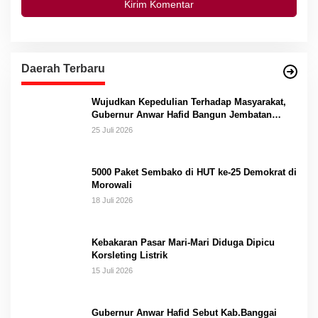
Daerah Terbaru
Wujudkan Kepedulian Terhadap Masyarakat,
Gubernur Anwar Hafid Bangun Jembatan
Gantung Masungkang dengan Dana Pribadi
25 Juli 2026
5000 Paket Sembako di HUT ke-25 Demokrat di
Morowali
18 Juli 2026
Kebakaran Pasar Mari-Mari Diduga Dipicu
Korsleting Listrik
15 Juli 2026
Gubernur Anwar Hafid Sebut Kab.Banggai