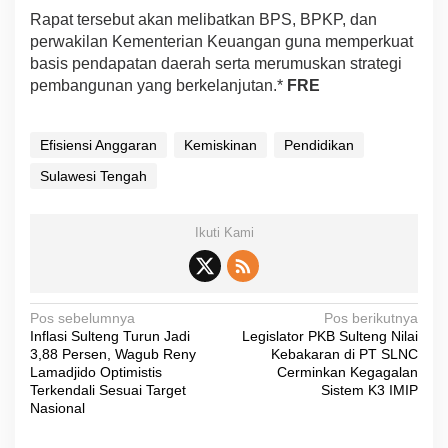
Rapat tersebut akan melibatkan BPS, BPKP, dan
perwakilan Kementerian Keuangan guna memperkuat
basis pendapatan daerah serta merumuskan strategi
pembangunan yang berkelanjutan.*
FRE
Efisiensi Anggaran
Kemiskinan
Pendidikan
Sulawesi Tengah
Ikuti Kami
N
Pos sebelumnya
Pos berikutnya
Inflasi Sulteng Turun Jadi
Legislator PKB Sulteng Nilai
a
3,88 Persen, Wagub Reny
Kebakaran di PT SLNC
v
Lamadjido Optimistis
Cerminkan Kegagalan
Terkendali Sesuai Target
Sistem K3 IMIP
i
Nasional
g