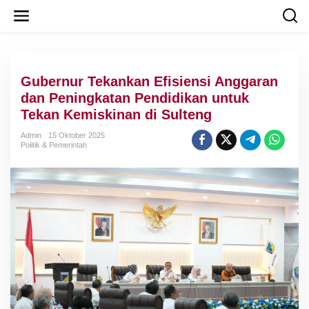
L
e
w
a
t
i
Gubernur Tekankan Efisiensi Anggaran
k
e
dan Peningkatan Pendidikan untuk
k
Tekan Kemiskinan di Sulteng
o
n
Admin
15 Oktober 2025
t
Politik & Pemerintah
e
n