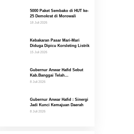
Dana Pribadi
5000 Paket Sembako di HUT ke-
25 Demokrat di Morowali
18 Juli 2026
Kebakaran Pasar Mari-Mari
Diduga Dipicu Korsleting Listrik
15 Juli 2026
Gubernur Anwar Hafid Sebut
Kab.Banggai Telah
“Melahirkan” Generasi…
8 Juli 2026
Gubernur Anwar Hafid : Sinergi
Jadi Kunci Kemajuan Daerah
8 Juli 2026