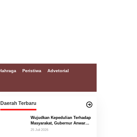
lahraga
Peristiwa
Advetorial
Daerah Terbaru
Wujudkan Kepedulian Terhadap
Masyarakat, Gubernur Anwar
Hafid Bangun Jembatan
25 Juli 2026
Gantung Masungkang dengan