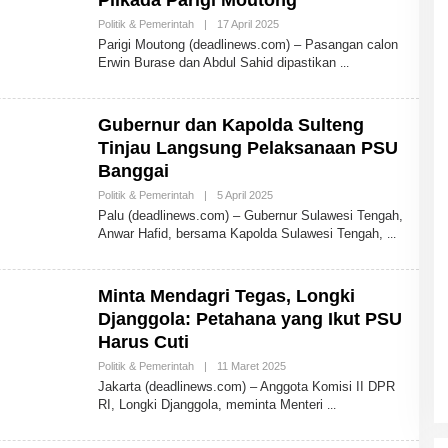
Pilkada Parigi Moutong
Politik & Pemerintah
|
17 April 2025
O
L
Parigi Moutong (deadlinews.com) – Pasangan calon
E
Erwin Burase dan Abdul Sahid dipastikan
H
A
D
M
Gubernur dan Kapolda Sulteng
I
N
Tinjau Langsung Pelaksanaan PSU
Banggai
Politik & Pemerintah
|
5 April 2025
O
L
Palu (deadlinews.com) – Gubernur Sulawesi Tengah,
E
Anwar Hafid, bersama Kapolda Sulawesi Tengah,
H
A
D
M
Minta Mendagri Tegas, Longki
I
N
Djanggola: Petahana yang Ikut PSU
Harus Cuti
Politik & Pemerintah
|
11 Maret 2025
O
L
Jakarta (deadlinews.com) – Anggota Komisi II DPR
E
RI, Longki Djanggola, meminta Menteri
H
A
D