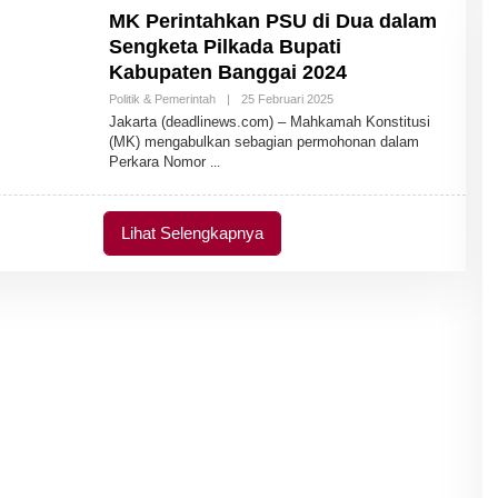
M
MK Perintahkan PSU di Dua dalam
I
N
Sengketa Pilkada Bupati
Kabupaten Banggai 2024
Politik & Pemerintah
|
25 Februari 2025
O
L
Jakarta (deadlinews.com) – Mahkamah Konstitusi
E
(MK) mengabulkan sebagian permohonan dalam
H
Perkara Nomor
A
D
M
I
N
Lihat Selengkapnya