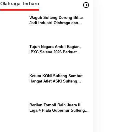
Olahraga Terbaru
Wagub Sulteng Dorong Biliar
Jadi Industri Olahraga dan
Lumbung Prestasi
Tujuh Negara Ambil Bagian,
IPXC Salena 2026 Perkuat
Posisi Sulteng di Kancah
Paralayang Internasional
Ketum KONI Sulteng Sambut
Hangat Atlet ASKI Sulteng
Peraih Dua Emas Kejurnas
Berlian Tomoli Raih Juara III
Liga 4 Piala Gubernur Sulteng
Usai Tumbangkan AKL 88