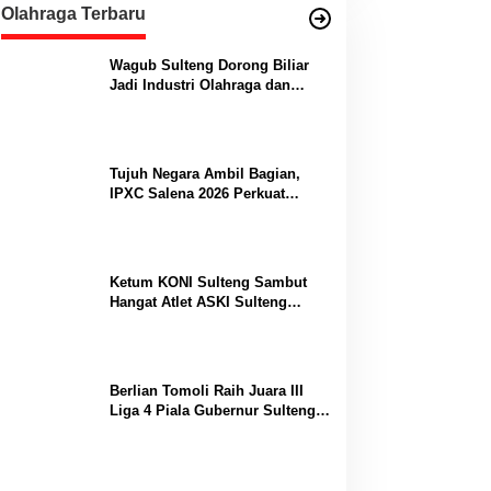
Olahraga Terbaru
Wagub Sulteng Dorong Biliar
Jadi Industri Olahraga dan
Lumbung Prestasi
Tujuh Negara Ambil Bagian,
IPXC Salena 2026 Perkuat
Posisi Sulteng di Kancah
Paralayang Internasional
Ketum KONI Sulteng Sambut
Hangat Atlet ASKI Sulteng
Peraih Dua Emas Kejurnas
Berlian Tomoli Raih Juara III
Liga 4 Piala Gubernur Sulteng
Usai Tumbangkan AKL 88