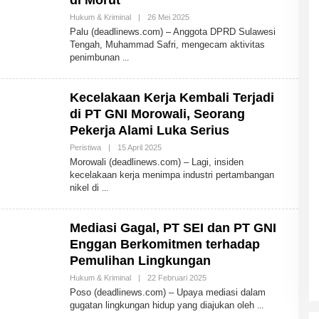
di Morut
Hukum & Kriminal
|
26 Mei 2025
O
L
Palu (deadlinews.com) – Anggota DPRD Sulawesi
E
Tengah, Muhammad Safri, mengecam aktivitas
H
penimbunan
A
D
M
I
Kecelakaan Kerja Kembali Terjadi
N
di PT GNI Morowali, Seorang
Pekerja Alami Luka Serius
Peristiwa
|
15 April 2025
O
L
Morowali (deadlinews.com) – Lagi, insiden
E
kecelakaan kerja menimpa industri pertambangan
H
nikel di
A
D
M
I
Mediasi Gagal, PT SEI dan PT GNI
N
Enggan Berkomitmen terhadap
Pemulihan Lingkungan
Hukum & Kriminal
|
22 Februari 2025
O
L
Poso (deadlinews.com) – Upaya mediasi dalam
E
gugatan lingkungan hidup yang diajukan oleh
H
A