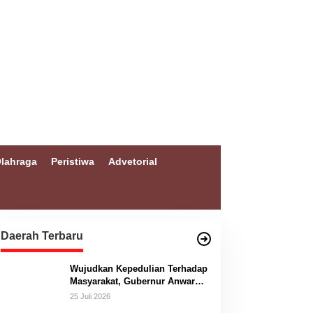
lahraga
Peristiwa
Advetorial
Daerah Terbaru
Wujudkan Kepedulian Terhadap
Masyarakat, Gubernur Anwar
Hafid Bangun Jembatan
25 Juli 2026
Gantung Masungkang dengan