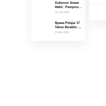
Gubernur Anwar
di 16 Kecamatan
Hafid : Pemprov
Hanya Terima
16 Juni 2026
Hibah Aset
Nyawa Pelajar 17
Tahun Berakhir Di
Tali Gantungan
31 Mei 2026