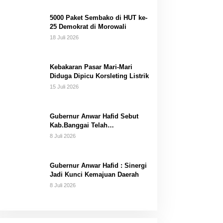
Dana Pribadi
5000 Paket Sembako di HUT ke-
25 Demokrat di Morowali
18 Juli 2026
Kebakaran Pasar Mari-Mari
Diduga Dipicu Korsleting Listrik
15 Juli 2026
Gubernur Anwar Hafid Sebut
Kab.Banggai Telah
“Melahirkan” Generasi…
8 Juli 2026
Gubernur Anwar Hafid : Sinergi
Jadi Kunci Kemajuan Daerah
8 Juli 2026