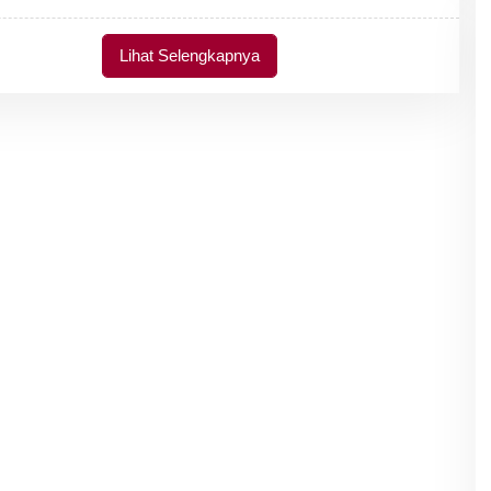
D
M
I
Lihat Selengkapnya
N