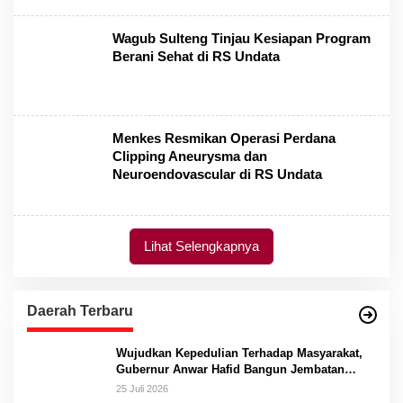
Wagub Sulteng Tinjau Kesiapan Program
Berani Sehat di RS Undata
Menkes Resmikan Operasi Perdana
Clipping Aneurysma dan
Neuroendovascular di RS Undata
Lihat Selengkapnya
Daerah Terbaru
Wujudkan Kepedulian Terhadap Masyarakat,
Gubernur Anwar Hafid Bangun Jembatan
Gantung Masungkang dengan Dana Pribadi
25 Juli 2026