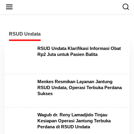
L
e
w
a
t
i
RSUD Undata
k
e
k
RSUD Undata Klarifikasi Informasi Obat
o
Rp2 Juta untuk Pasien Balita
n
t
e
n
Menkes Resmikan Layanan Jantung
RSUD Undata, Operasi Terbuka Perdana
Sukses
Wagub dr. Reny Lamadjido Tinjau
Kesiapan Operasi Jantung Terbuka
Perdana di RSUD Undata