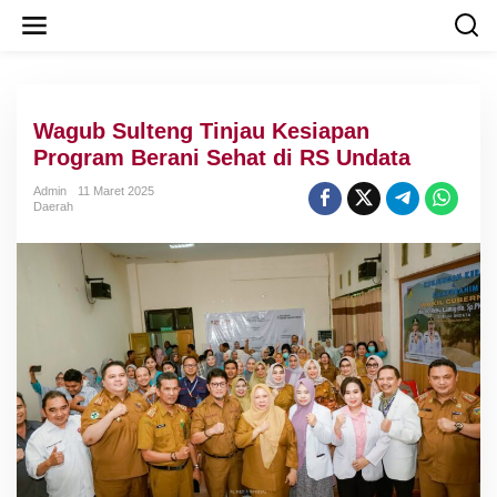
L
e
w
a
t
i
Wagub Sulteng Tinjau Kesiapan
k
e
Program Berani Sehat di RS Undata
k
o
Admin
11 Maret 2025
Daerah
n
t
e
n