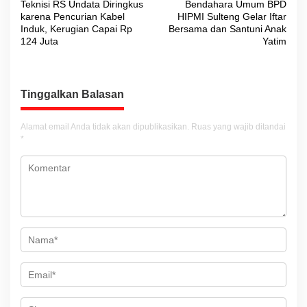
Teknisi RS Undata Diringkus
Bendahara Umum BPD
a
karena Pencurian Kabel
HIPMI Sulteng Gelar Iftar
v
Induk, Kerugian Capai Rp
Bersama dan Santuni Anak
124 Juta
Yatim
i
g
a
Tinggalkan Balasan
s
i
Alamat email Anda tidak akan dipublikasikan.
Ruas yang wajib ditandai
*
p
o
s