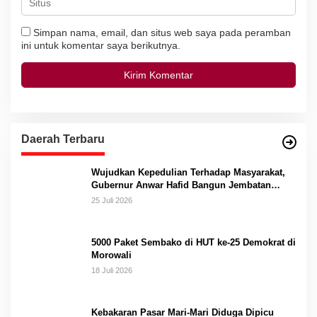
Simpan nama, email, dan situs web saya pada peramban
ini untuk komentar saya berikutnya.
Daerah Terbaru
Wujudkan Kepedulian Terhadap Masyarakat,
Gubernur Anwar Hafid Bangun Jembatan
Gantung Masungkang dengan Dana Pribadi
25 Juli 2026
5000 Paket Sembako di HUT ke-25 Demokrat di
Morowali
18 Juli 2026
Kebakaran Pasar Mari-Mari Diduga Dipicu