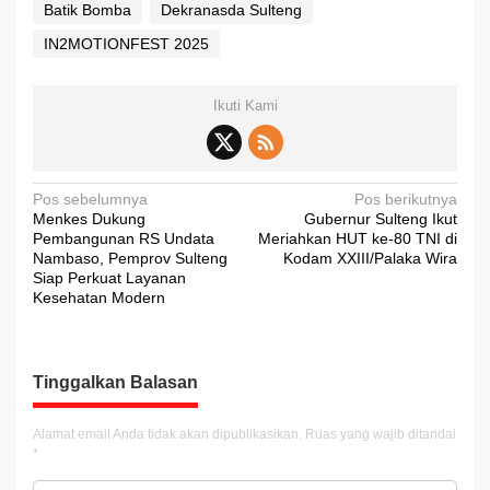
Batik Bomba
Dekranasda Sulteng
IN2MOTIONFEST 2025
Ikuti Kami
N
Pos sebelumnya
Pos berikutnya
Menkes Dukung
Gubernur Sulteng Ikut
a
Pembangunan RS Undata
Meriahkan HUT ke-80 TNI di
v
Nambaso, Pemprov Sulteng
Kodam XXIII/Palaka Wira
Siap Perkuat Layanan
i
Kesehatan Modern
g
a
s
Tinggalkan Balasan
i
Alamat email Anda tidak akan dipublikasikan.
Ruas yang wajib ditandai
p
*
o