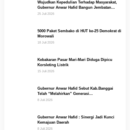
Wujudkan Kepedulian Terhadap Masyarakat,
Gubernur Anwar Hafid Bangun Jembatan
Gantung Masungkang dengan Dana Pribadi
25 Juli 2026
5000 Paket Sembako di HUT ke-25 Demokrat di
Morowali
18 Juli 2026
Kebakaran Pasar Mari-Mari Diduga Dipicu
Korsleting Listrik
15 Juli 2026
Gubernur Anwar Hafid Sebut Kab.Banggai
Telah “Melahirkan” Generasi…
8 Juli 2026
Gubernur Anwar Hafid : Sinergi Jadi Kunci
Kemajuan Daerah
8 Juli 2026