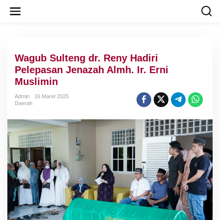
L
e
w
a
t
i
Wagub Sulteng dr. Reny Hadiri
k
e
Pelepasan Jenazah Almh. Ir. Erni
k
Muslimin
o
n
Admin
16 Maret 2025
t
Daerah
e
n