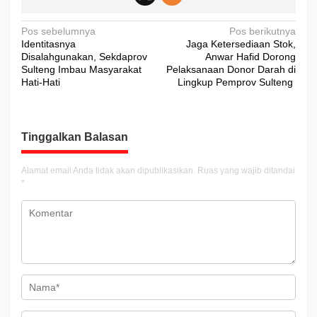
N
Pos sebelumnya
Pos berikutnya
Identitasnya
Jaga Ketersediaan Stok,
a
Disalahgunakan, Sekdaprov
Anwar Hafid Dorong
v
Sulteng Imbau Masyarakat
Pelaksanaan Donor Darah di
Hati-Hati
Lingkup Pemprov Sulteng
i
g
a
Tinggalkan Balasan
s
i
Alamat email Anda tidak akan dipublikasikan.
Ruas yang wajib ditandai
*
p
o
s