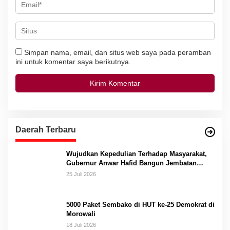
Simpan nama, email, dan situs web saya pada peramban
ini untuk komentar saya berikutnya.
Daerah Terbaru
Wujudkan Kepedulian Terhadap Masyarakat,
Gubernur Anwar Hafid Bangun Jembatan
Gantung Masungkang dengan Dana Pribadi
25 Juli 2026
5000 Paket Sembako di HUT ke-25 Demokrat di
Morowali
18 Juli 2026