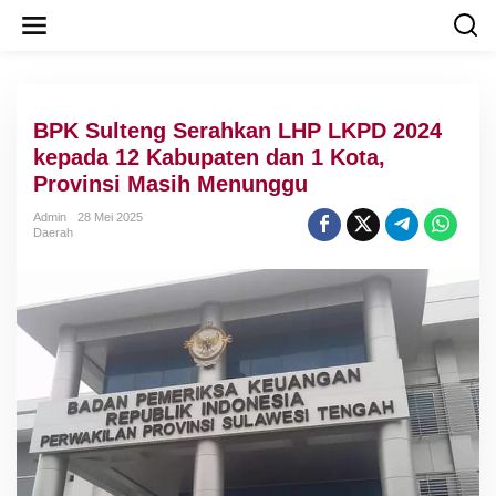
L
e
w
a
t
i
BPK Sulteng Serahkan LHP LKPD 2024
k
e
kepada 12 Kabupaten dan 1 Kota,
k
Provinsi Masih Menunggu
o
n
Admin
28 Mei 2025
t
Daerah
e
n