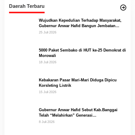
Daerah Terbaru
Wujudkan Kepedulian Terhadap Masyarakat,
Gubernur Anwar Hafid Bangun Jembatan
Gantung Masungkang dengan Dana Pribadi
25 Juli 2026
5000 Paket Sembako di HUT ke-25 Demokrat di
Morowali
18 Juli 2026
Kebakaran Pasar Mari-Mari Diduga Dipicu
Korsleting Listrik
15 Juli 2026
Gubernur Anwar Hafid Sebut Kab.Banggai
Telah “Melahirkan” Generasi…
8 Juli 2026