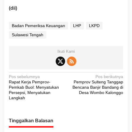
(dii)
Badan Pemeriksa Keuangan
LHP
LKPD
Sulawesi Tengah
Ikuti Kami
N
Pos sebelumnya
Pos berikutnya
Rapat Kerja Pemprov-
Pemprov Sulteng Tanggap
a
Pemkab Buol: Menyatukan
Bencana Banjir Bandang di
v
Persepsi, Menyatukan
Desa Wombo Kalonggo
Langkah
i
g
a
Tinggalkan Balasan
s