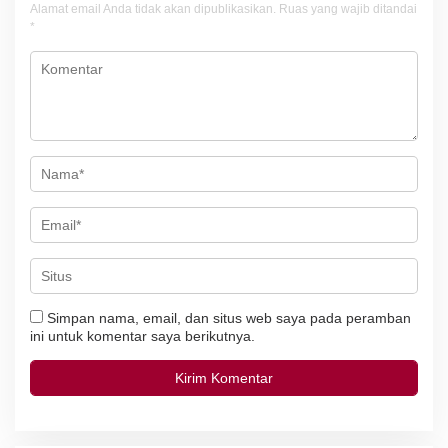
i
Alamat email Anda tidak akan dipublikasikan.
Ruas yang wajib ditandai
*
p
o
s
Simpan nama, email, dan situs web saya pada peramban
ini untuk komentar saya berikutnya.