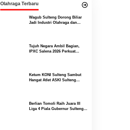
Olahraga Terbaru
Wagub Sulteng Dorong Biliar
Jadi Industri Olahraga dan
Lumbung Prestasi
Tujuh Negara Ambil Bagian,
IPXC Salena 2026 Perkuat
Posisi Sulteng di Kancah
Paralayang Internasional
Ketum KONI Sulteng Sambut
Hangat Atlet ASKI Sulteng
Peraih Dua Emas Kejurnas
Berlian Tomoli Raih Juara III
Liga 4 Piala Gubernur Sulteng
Usai Tumbangkan AKL 88