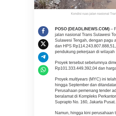
Kondisi ruas jalan nasional Tr
POSO (DEADLINEWS.COM)
– P
jalan nasional Trans Sulawesi T
Sulawesi Tengah, dengan pagu 
dan HPS Rp114.243.807.888,51, d
pendukung pekerjaan di wilayah
Proyek tersebut sebelumnya dim
Rp101.333.449.392,04 dan harga
Proyek
multiyears
(MYC) ini telah
hingga September dan ditandata
Perusahaan pemenang tender ada
beralamat di Kompleks Perkantor
Suprapto No. 160, Jakarta Pusat.
Namun, hingga kini perusahaan t