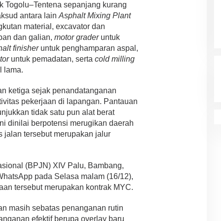
ek Togolu–Tentena sepanjang kurang
aksud antara lain
Asphalt Mixing Plant
kutan material, excavator dan
pan dan galian,
motor grader
untuk
alt finisher
untuk penghamparan aspal,
tor
untuk pemadatan, serta
cold milling
 lama.
an ketiga sejak penandatanganan
tivitas pekerjaan di lapangan. Pantauan
njukkan tidak satu pun alat berat
ini dinilai berpotensi merugikan daerah
 jalan tersebut merupakan jalur
asional (BPJN) XIV Palu, Bambang,
 WhatsApp pada Selasa malam (16/12),
aan tersebut merupakan kontrak MYC.
jaan masih sebatas penanganan rutin
nganan efektif berupa overlay baru