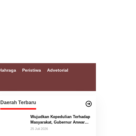
lahraga
Peristiwa
Advetorial
Daerah Terbaru
Wujudkan Kepedulian Terhadap
Masyarakat, Gubernur Anwar
Hafid Bangun Jembatan
25 Juli 2026
Gantung Masungkang dengan