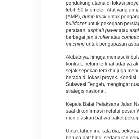
pendukung utama di lokasi proy
lebih 50 kilometer. Alat yang dim
(AMP),
dump truck
untuk pengang
bulldozer
untuk pekerjaan persia
perataan,
asphalt paver
atau
asph
berbagai jenis
roller
atau
compac
machine
untuk pengupasan aspal
Akibatnya, hingga memasuki bul
kontrak, belum terlihat adanya ak
sejak sepekan terakhir juga menu
berada di lokasi proyek. Kondisi 
Sulawesi Tengah, mengingat ruas
strategis nasional.
Kepala Balai Pelaksana Jalan N
saat dikonfirmasi melalui pesan
menjelaskan bahwa paket pekerj
Untuk tahun ini, kata dia, peker
berupa patching, sedangkan pena