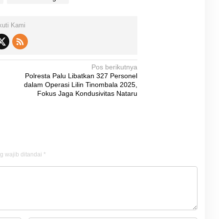
kuti Kami
Pos berikutnya
Polresta Palu Libatkan 327 Personel
dalam Operasi Lilin Tinombala 2025,
Fokus Jaga Kondusivitas Nataru
g wajib ditandai
*