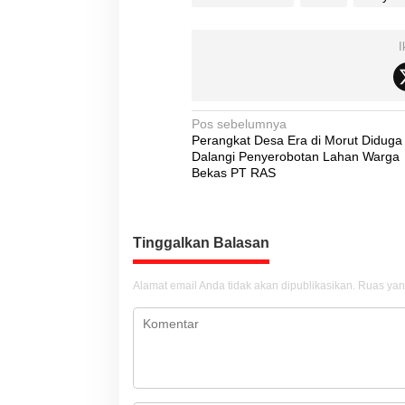
I
N
Pos sebelumnya
Perangkat Desa Era di Morut Diduga
a
Dalangi Penyerobotan Lahan Warga
v
Bekas PT RAS
i
g
Tinggalkan Balasan
a
s
Alamat email Anda tidak akan dipublikasikan.
Ruas yan
i
p
o
s