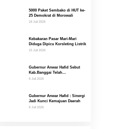
Dana Pribadi
5000 Paket Sembako di HUT ke-
25 Demokrat di Morowali
18 Juli 2026
Kebakaran Pasar Mari-Mari
Diduga Dipicu Korsleting Listrik
15 Juli 2026
Gubernur Anwar Hafid Sebut
Kab.Banggai Telah
“Melahirkan” Generasi…
8 Juli 2026
Gubernur Anwar Hafid : Sinergi
Jadi Kunci Kemajuan Daerah
8 Juli 2026