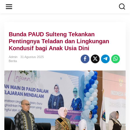
L
e
w
a
t
i
Bunda PAUD Sulteng Tekankan
k
e
Pentingnya Teladan dan Lingkungan
k
Kondusif bagi Anak Usia Dini
o
n
Admin
31 Agustus 2025
t
Berita
e
n