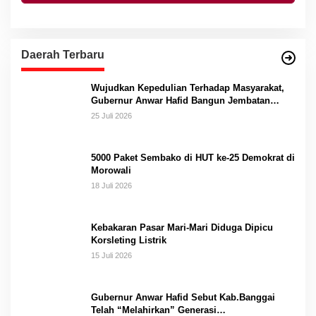
Daerah Terbaru
Wujudkan Kepedulian Terhadap Masyarakat,
Gubernur Anwar Hafid Bangun Jembatan
Gantung Masungkang dengan Dana Pribadi
25 Juli 2026
5000 Paket Sembako di HUT ke-25 Demokrat di
Morowali
18 Juli 2026
Kebakaran Pasar Mari-Mari Diduga Dipicu
Korsleting Listrik
15 Juli 2026
Gubernur Anwar Hafid Sebut Kab.Banggai
Telah “Melahirkan” Generasi…