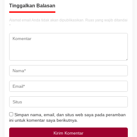
a
Tinggalkan Balasan
s
i
Alamat email Anda tidak akan dipublikasikan.
Ruas yang wajib ditandai
*
p
o
s
Simpan nama, email, dan situs web saya pada peramban
ini untuk komentar saya berikutnya.