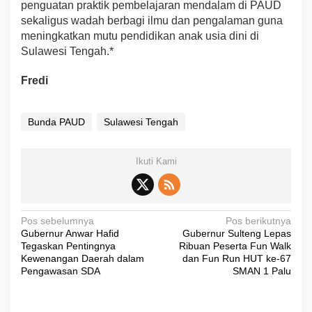
penguatan praktik pembelajaran mendalam di PAUD
sekaligus wadah berbagi ilmu dan pengalaman guna
meningkatkan mutu pendidikan anak usia dini di
Sulawesi Tengah.*
Fredi
Bunda PAUD
Sulawesi Tengah
Ikuti Kami
N
Pos sebelumnya
Pos berikutnya
Gubernur Anwar Hafid
Gubernur Sulteng Lepas
a
Tegaskan Pentingnya
Ribuan Peserta Fun Walk
v
Kewenangan Daerah dalam
dan Fun Run HUT ke-67
Pengawasan SDA
SMAN 1 Palu
i
g