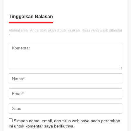
g
a
Tinggalkan Balasan
s
i
Alamat email Anda tidak akan dipublikasikan.
Ruas yang wajib ditandai
*
p
o
s
Simpan nama, email, dan situs web saya pada peramban
ini untuk komentar saya berikutnya.