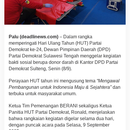
Palu
(deadlinews.com)
– Dalam rangka
memperingati Hari Ulang Tahun (HUT) Partai
Demokrat ke-24, Dewan Pimpinan Daerah (DPD)
Partai Demokrat Sulawesi Tengah menggelar kegiatan
bakti sosial berupa donor darah di Kantor DPD Partai
Demokrat Sulteng, Senin (8/9).
Perayaan HUT tahun ini mengusung tema
“Mengawal
Pembangunan untuk Indonesia Maju & Sejahtera”
dan
terbuka untuk masyarakat umum.
Ketua Tim Pemenangan BERANI sekaligus Ketua
Panitia HUT Partai Demokrat, Ronald, menjelaskan
bahwa rangkaian kegiatan digelar selama dua hari,
dengan puncak acara pada Selasa, 9 September