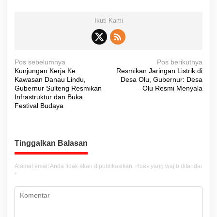
Ikuti Kami
N
Pos sebelumnya
Pos berikutnya
Kunjungan Kerja Ke
Resmikan Jaringan Listrik di
a
Kawasan Danau Lindu,
Desa Olu, Gubernur: Desa
v
Gubernur Sulteng Resmikan
Olu Resmi Menyala
Infrastruktur dan Buka
i
Festival Budaya
g
a
s
Tinggalkan Balasan
i
Alamat email Anda tidak akan dipublikasikan.
Ruas yang wajib ditandai
p
*
o
s