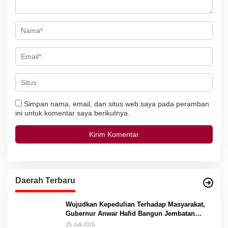
Simpan nama, email, dan situs web saya pada peramban
ini untuk komentar saya berikutnya.
Daerah Terbaru
Wujudkan Kepedulian Terhadap Masyarakat,
Gubernur Anwar Hafid Bangun Jembatan
Gantung Masungkang dengan Dana Pribadi
25 Juli 2026