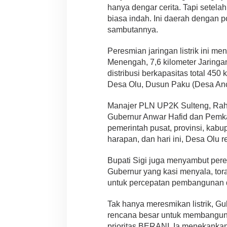
hanya dengar cerita. Tapi setelah
biasa indah. Ini daerah dengan 
sambutannya.
Peresmian jaringan listrik ini m
Menengah, 7,6 kilometer Jaringa
distribusi berkapasitas total 450 k
Desa Olu, Dusun Paku (Desa Anc
Manajer PLN UP2K Sulteng, Rah
Gubernur Anwar Hafid dan Pemkab 
pemerintah pusat, provinsi, kabu
harapan, dan hari ini, Desa Olu r
Bupati Sigi juga menyambut per
Gubernur yang kasi menyala, tor
untuk percepatan pembangunan di 
Tak hanya meresmikan listrik, 
rencana besar untuk membangun 
prioritas BERANI. Ia menekanka