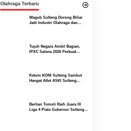
Olahraga Terbaru
Wagub Sulteng Dorong Biliar
Jadi Industri Olahraga dan
Lumbung Prestasi
Tujuh Negara Ambil Bagian,
IPXC Salena 2026 Perkuat
Posisi Sulteng di Kancah
Paralayang Internasional
Ketum KONI Sulteng Sambut
Hangat Atlet ASKI Sulteng
Peraih Dua Emas Kejurnas
Berlian Tomoli Raih Juara III
Liga 4 Piala Gubernur Sulteng
Usai Tumbangkan AKL 88