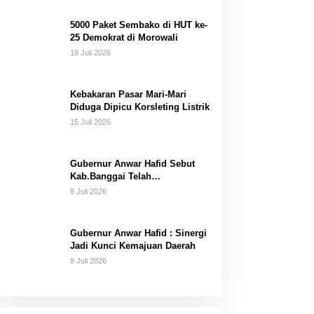
Dana Pribadi
5000 Paket Sembako di HUT ke-
25 Demokrat di Morowali
18 Juli 2026
Kebakaran Pasar Mari-Mari
Diduga Dipicu Korsleting Listrik
15 Juli 2026
Gubernur Anwar Hafid Sebut
Kab.Banggai Telah
“Melahirkan” Generasi…
8 Juli 2026
Gubernur Anwar Hafid : Sinergi
Jadi Kunci Kemajuan Daerah
8 Juli 2026