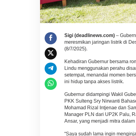
Sigi (deadlinews.com)
– Gubern
meresmikan jaringan listrik di D
(8/7/2025).
Kehadiran Gubernur bersama r
Lindu menggunakan perahu disa
setempat, menandai momen bers
ini hidup tanpa akses listrik.
Gubernur didampingi Wakil Guber
PKK Sulteng Sry Nirwanti Bahasoa
Mohamad Rizal Intjenae dan Sam
Manager PLN dari UP2K Palu, 
Ansar, yang menjadi mitra dala
“Saya sudah lama ingin menginja