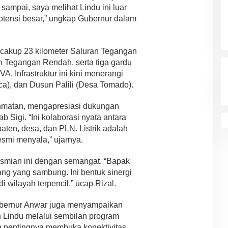
 sampai, saya melihat Lindu ini luar
potensi besar,” ungkap Gubernur dalam
encakup 23 kilometer Saluran Tegangan
n Tegangan Rendah, serta tiga gardu
VA. Infrastruktur ini kini menerangi
a), dan Dusun Palili (Desa Tomado).
matan, mengapresiasi dukungan
Sigi. “Ini kolaborasi nyata antara
paten, desa, dan PLN. Listrik adalah
esmi menyala,” ujarnya.
esmian ini dengan semangat. “Bapak
ang yang sambung. Ini bentuk sinergi
wilayah terpencil,” ucap Rizal.
Gubernur Anwar juga menyampaikan
Lindu melalui sembilan program
n pentingnya membuka konektivitas