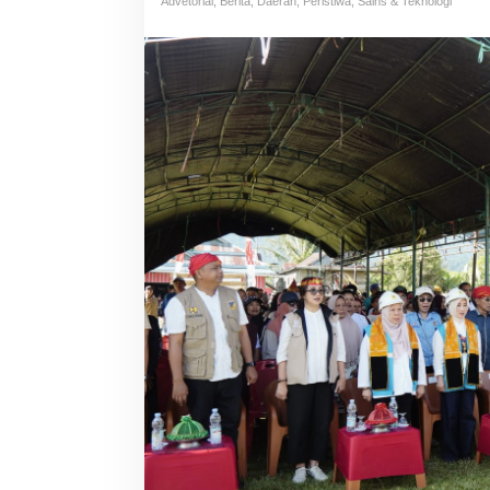
Advetorial
,
Berita
,
Daerah
,
Peristiwa
,
Sains & Teknologi