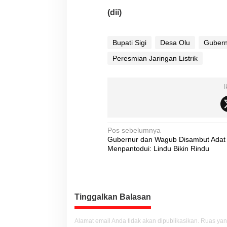
(dii)
Bupati Sigi
Desa Olu
Gubern
Peresmian Jaringan Listrik
I
N
Pos sebelumnya
Gubernur dan Wagub Disambut Adat
a
Menpantodui: Lindu Bikin Rindu
v
i
g
Tinggalkan Balasan
a
s
Alamat email Anda tidak akan dipublikasikan.
Ruas yan