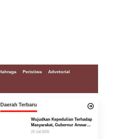
lahraga
Peristiwa
Advetorial
Daerah Terbaru
Wujudkan Kepedulian Terhadap
Masyarakat, Gubernur Anwar
Hafid Bangun Jembatan
25 Juli 2026
Gantung Masungkang dengan