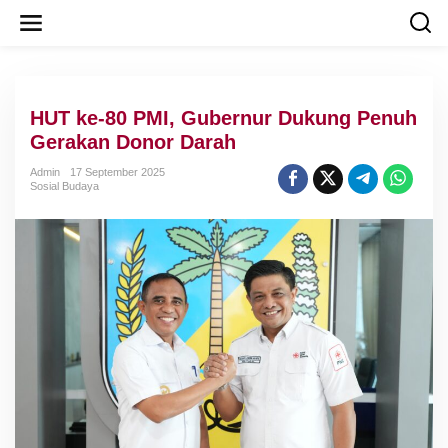
L
e
w
a
t
i
HUT ke-80 PMI, Gubernur Dukung Penuh
k
e
Gerakan Donor Darah
k
o
Admin
17 September 2025
Sosial Budaya
n
t
e
n