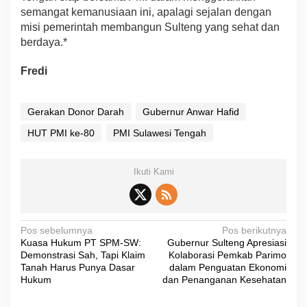
semangat kemanusiaan ini, apalagi sejalan dengan
misi pemerintah membangun Sulteng yang sehat dan
berdaya.*
Fredi
Gerakan Donor Darah
Gubernur Anwar Hafid
HUT PMI ke-80
PMI Sulawesi Tengah
Ikuti Kami
N
Pos sebelumnya
Pos berikutnya
Kuasa Hukum PT SPM-SW:
Gubernur Sulteng Apresiasi
a
Demonstrasi Sah, Tapi Klaim
Kolaborasi Pemkab Parimo
v
Tanah Harus Punya Dasar
dalam Penguatan Ekonomi
Hukum
dan Penanganan Kesehatan
i