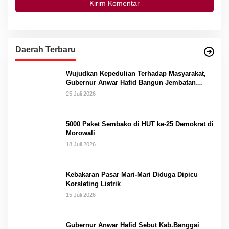
Daerah Terbaru
Wujudkan Kepedulian Terhadap Masyarakat,
Gubernur Anwar Hafid Bangun Jembatan
Gantung Masungkang dengan Dana Pribadi
25 Juli 2026
5000 Paket Sembako di HUT ke-25 Demokrat di
Morowali
18 Juli 2026
Kebakaran Pasar Mari-Mari Diduga Dipicu
Korsleting Listrik
15 Juli 2026
Gubernur Anwar Hafid Sebut Kab.Banggai