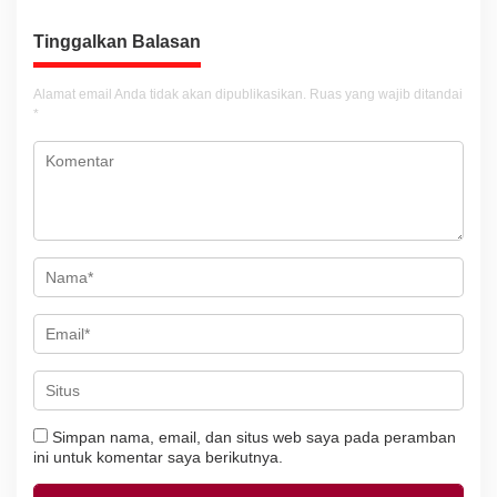
g
a
Tinggalkan Balasan
s
i
Alamat email Anda tidak akan dipublikasikan.
Ruas yang wajib ditandai
*
p
o
s
Simpan nama, email, dan situs web saya pada peramban
ini untuk komentar saya berikutnya.