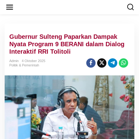
L
e
w
a
t
i
Gubernur Sulteng Paparkan Dampak
k
e
Nyata Program 9 BERANI dalam Dialog
k
Interaktif RRI Tolitoli
o
n
Admin
4 Oktober 2025
t
Politik & Pemerintah
e
n