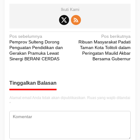
Ikuti Kami
N
Pos sebelumnya
Pos berikutnya
Pemprov Sulteng Dorong
Ribuan Masyarakat Padati
a
Penguatan Pendidikan dan
Taman Kota Tolitoli dalam
v
Gerakan Pramuka Lewat
Peringatan Maulid Akbar
Sinergi BERANI CERDAS
Bersama Gubernur
i
g
a
Tinggalkan Balasan
s
i
Alamat email Anda tidak akan dipublikasikan.
Ruas yang wajib ditandai
*
p
o
s