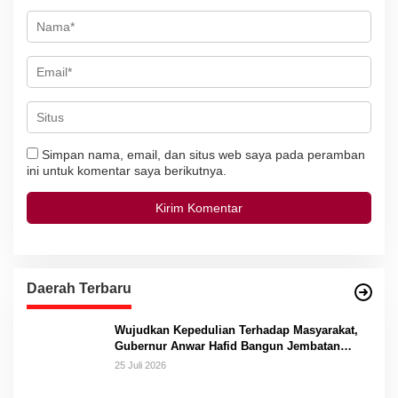
Simpan nama, email, dan situs web saya pada peramban
ini untuk komentar saya berikutnya.
Daerah Terbaru
Wujudkan Kepedulian Terhadap Masyarakat,
Gubernur Anwar Hafid Bangun Jembatan
Gantung Masungkang dengan Dana Pribadi
25 Juli 2026