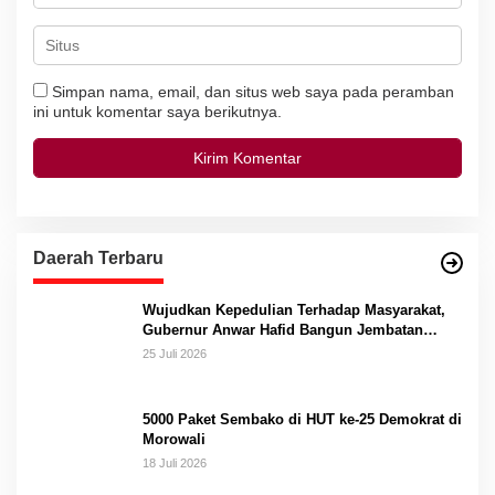
Simpan nama, email, dan situs web saya pada peramban
ini untuk komentar saya berikutnya.
Daerah Terbaru
Wujudkan Kepedulian Terhadap Masyarakat,
Gubernur Anwar Hafid Bangun Jembatan
Gantung Masungkang dengan Dana Pribadi
25 Juli 2026
5000 Paket Sembako di HUT ke-25 Demokrat di
Morowali
18 Juli 2026