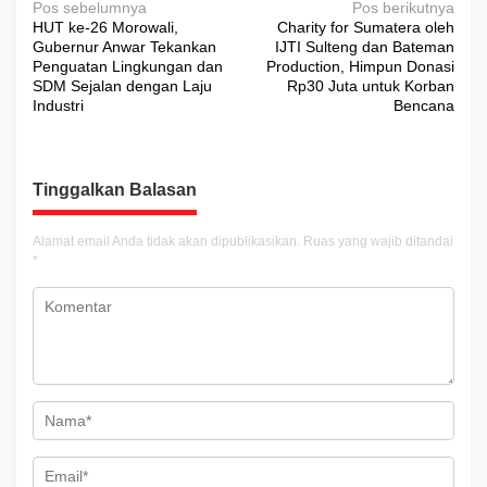
N
Pos sebelumnya
Pos berikutnya
HUT ke-26 Morowali,
Charity for Sumatera oleh
a
Gubernur Anwar Tekankan
IJTI Sulteng dan Bateman
v
Penguatan Lingkungan dan
Production, Himpun Donasi
SDM Sejalan dengan Laju
Rp30 Juta untuk Korban
i
Industri
Bencana
g
a
s
Tinggalkan Balasan
i
Alamat email Anda tidak akan dipublikasikan.
Ruas yang wajib ditandai
p
*
o
s