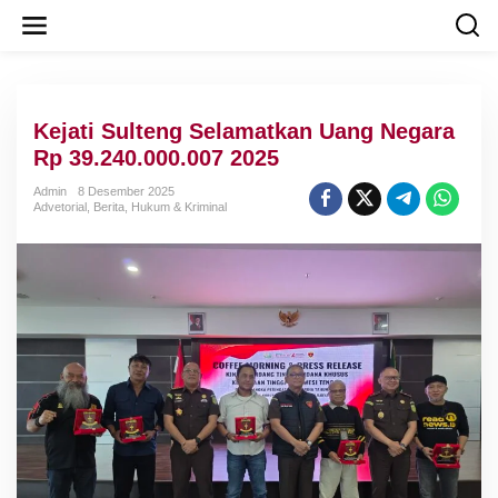
L
e
w
a
t
i
Kejati Sulteng Selamatkan Uang Negara
k
e
Rp 39.240.000.007 2025
k
o
Admin
8 Desember 2025
Advetorial
,
Berita
,
Hukum & Kriminal
n
t
e
n