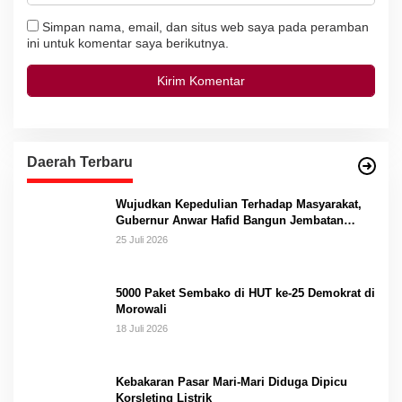
Simpan nama, email, dan situs web saya pada peramban
ini untuk komentar saya berikutnya.
Daerah Terbaru
Wujudkan Kepedulian Terhadap Masyarakat,
Gubernur Anwar Hafid Bangun Jembatan
Gantung Masungkang dengan Dana Pribadi
25 Juli 2026
5000 Paket Sembako di HUT ke-25 Demokrat di
Morowali
18 Juli 2026
Kebakaran Pasar Mari-Mari Diduga Dipicu
Korsleting Listrik