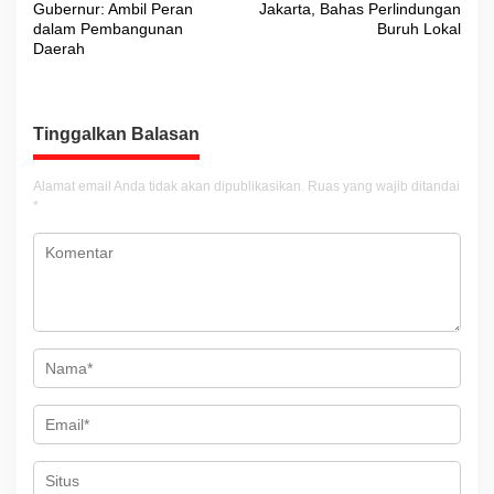
v
Gubernur: Ambil Peran
Jakarta, Bahas Perlindungan
dalam Pembangunan
Buruh Lokal
i
Daerah
g
a
s
Tinggalkan Balasan
i
Alamat email Anda tidak akan dipublikasikan.
Ruas yang wajib ditandai
p
*
o
s