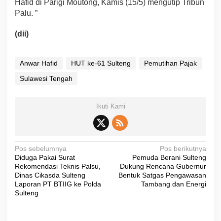
Hafid di Parigi Moutong, Kamis (15/5) mengutip Tribun
Palu. ”
(dii)
Anwar Hafid
HUT ke-61 Sulteng
Pemutihan Pajak
Sulawesi Tengah
Ikuti Kami
N
Pos sebelumnya
Pos berikutnya
Diduga Pakai Surat
Pemuda Berani Sulteng
a
Rekomendasi Teknis Palsu,
Dukung Rencana Gubernur
v
Dinas Cikasda Sulteng
Bentuk Satgas Pengawasan
Laporan PT BTIIG ke Polda
Tambang dan Energi
i
Sulteng
g
a