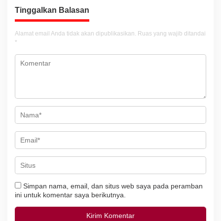
s
Tinggalkan Balasan
i
Alamat email Anda tidak akan dipublikasikan.
Ruas yang wajib ditandai
p
*
o
s
Simpan nama, email, dan situs web saya pada peramban
ini untuk komentar saya berikutnya.