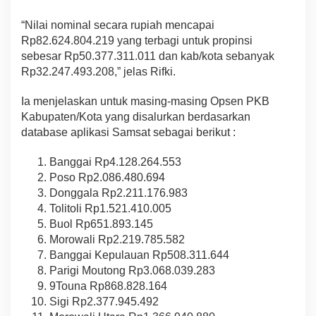
“Nilai nominal secara rupiah mencapai
Rp82.624.804.219 yang terbagi untuk propinsi
sebesar Rp50.377.311.011 dan kab/kota sebanyak
Rp32.247.493.208,” jelas Rifki.
Ia menjelaskan untuk masing-masing Opsen PKB
Kabupaten/Kota yang disalurkan berdasarkan
database aplikasi Samsat sebagai berikut :
Banggai Rp4.128.264.553
Poso Rp2.086.480.694
Donggala Rp2.211.176.983
Tolitoli Rp1.521.410.005
Buol Rp651.893.145
Morowali Rp2.219.785.582
Banggai Kepulauan Rp508.311.644
Parigi Moutong Rp3.068.039.283
9Touna Rp868.828.164
Sigi Rp2.377.945.492