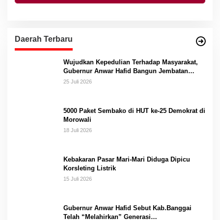
Daerah Terbaru
Wujudkan Kepedulian Terhadap Masyarakat,
Gubernur Anwar Hafid Bangun Jembatan
Gantung Masungkang dengan Dana Pribadi
25 Juli 2026
5000 Paket Sembako di HUT ke-25 Demokrat di
Morowali
18 Juli 2026
Kebakaran Pasar Mari-Mari Diduga Dipicu
Korsleting Listrik
15 Juli 2026
Gubernur Anwar Hafid Sebut Kab.Banggai
Telah “Melahirkan” Generasi…