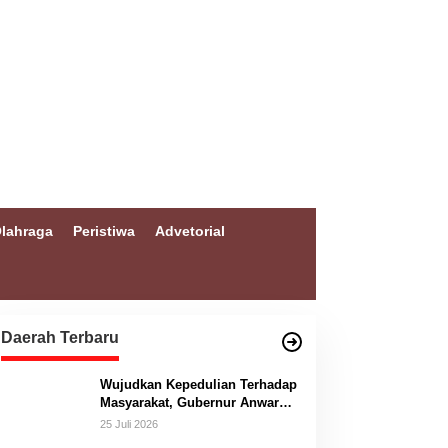
lahraga
Peristiwa
Advetorial
Daerah Terbaru
Wujudkan Kepedulian Terhadap
Masyarakat, Gubernur Anwar
Hafid Bangun Jembatan
25 Juli 2026
Gantung Masungkang dengan