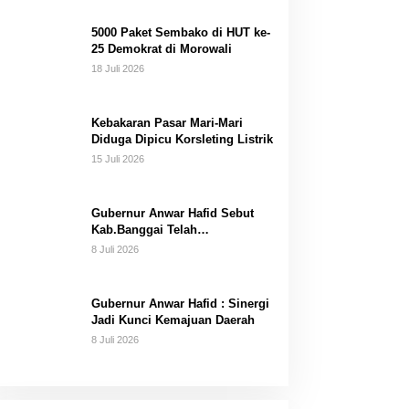
Dana Pribadi
5000 Paket Sembako di HUT ke-
25 Demokrat di Morowali
18 Juli 2026
Kebakaran Pasar Mari-Mari
Diduga Dipicu Korsleting Listrik
15 Juli 2026
Gubernur Anwar Hafid Sebut
Kab.Banggai Telah
“Melahirkan” Generasi…
8 Juli 2026
Gubernur Anwar Hafid : Sinergi
Jadi Kunci Kemajuan Daerah
8 Juli 2026