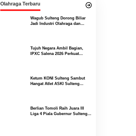
Olahraga Terbaru
Wagub Sulteng Dorong Biliar
Jadi Industri Olahraga dan
Lumbung Prestasi
Tujuh Negara Ambil Bagian,
IPXC Salena 2026 Perkuat
Posisi Sulteng di Kancah
Paralayang Internasional
Ketum KONI Sulteng Sambut
Hangat Atlet ASKI Sulteng
Peraih Dua Emas Kejurnas
Berlian Tomoli Raih Juara III
Liga 4 Piala Gubernur Sulteng
Usai Tumbangkan AKL 88