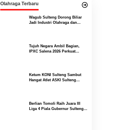
Olahraga Terbaru
Wagub Sulteng Dorong Biliar
Jadi Industri Olahraga dan
Lumbung Prestasi
Tujuh Negara Ambil Bagian,
IPXC Salena 2026 Perkuat
Posisi Sulteng di Kancah
Paralayang Internasional
Ketum KONI Sulteng Sambut
Hangat Atlet ASKI Sulteng
Peraih Dua Emas Kejurnas
Berlian Tomoli Raih Juara III
Liga 4 Piala Gubernur Sulteng
Usai Tumbangkan AKL 88