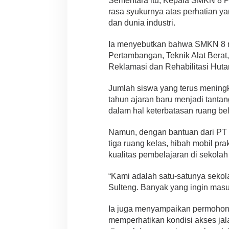
Sementara itu, Kepala SMKN 8 P
rasa syukurnya atas perhatian y
dan dunia industri.
Ia menyebutkan bahwa SMKN 8 me
Pertambangan, Teknik Alat Berat, 
Reklamasi dan Rehabilitasi Huta
Jumlah siswa yang terus mening
tahun ajaran baru menjadi tantan
dalam hal keterbatasan ruang belaj
Namun, dengan bantuan dari PT
tiga ruang kelas, hibah mobil pra
kualitas pembelajaran di sekolah 
“Kami adalah satu-satunya sekola
Sulteng. Banyak yang ingin masuk,
Ia juga menyampaikan permohona
memperhatikan kondisi akses ja