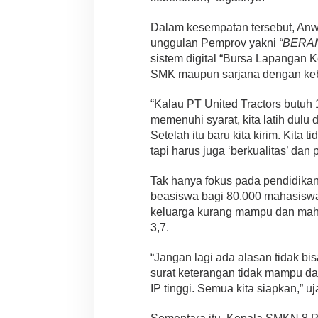
Dalam kesempatan tersebut, An
unggulan Pemprov yakni
“BERAN
sistem digital “Bursa Lapangan 
SMK maupun sarjana dengan kebu
“Kalau PT United Tractors butuh
memenuhi syarat, kita latih dulu d
Setelah itu baru kita kirim. Kita t
tapi harus juga ‘berkualitas’ dan
Tak hanya fokus pada pendidika
beasiswa bagi 80.000 mahasiswa 
keluarga kurang mampu dan maha
3,7.
“Jangan lagi ada alasan tidak bi
surat keterangan tidak mampu dar
IP tinggi. Semua kita siapkan,” uj