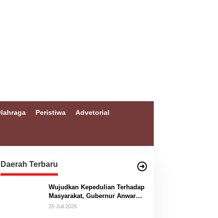
lahraga
Peristiwa
Advetorial
Daerah Terbaru
Wujudkan Kepedulian Terhadap
Masyarakat, Gubernur Anwar
Hafid Bangun Jembatan
25 Juli 2026
Gantung Masungkang dengan