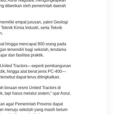
alu, Asrul Naguala, mengungkapkan
ang diberikan oleh pemerintah daerah
miliki empat jurusan, yakni Geologi
Teknik Kimia Industri, serta Teknik
n.
kat hingga mencapai 800 orang pada
gan tersendiri bagi sekolah, terutama
ar dan fasilitas praktik.
 United Tractors—seperti pembangunan
ktik, hingga alat berat jenis PC-400—
tersebut dapat terus ditingkatkan.
h binaan resmi United Tractors di
 tapi harus melalui sistem,” ujar Asrul.
n agar Pemerintah Provinsi dapat
lan menuju sekolah yang masih belum