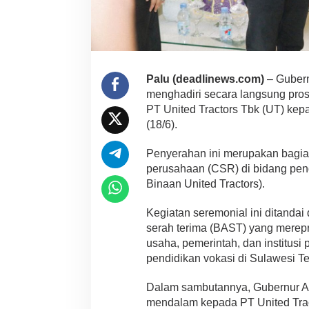
Palu (deadlinews.com)
– Gubern
menghadiri secara langsung prose
PT United Tractors Tbk (UT) ke
(18/6).
Penyerahan ini merupakan bagia
perusahaan (CSR) di bidang pen
Binaan United Tractors).
Kegiatan seremonial ini ditanda
serah terima (BAST) yang merepr
usaha, pemerintah, dan institus
pendidikan vokasi di Sulawesi T
Dalam sambutannya, Gubernur A
mendalam kepada PT United Tra