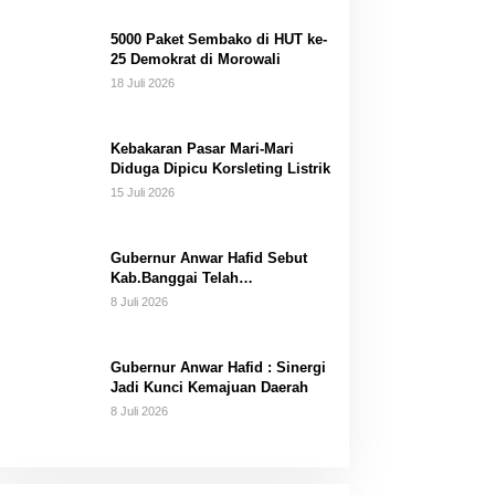
Dana Pribadi
5000 Paket Sembako di HUT ke-
25 Demokrat di Morowali
18 Juli 2026
Kebakaran Pasar Mari-Mari
Diduga Dipicu Korsleting Listrik
15 Juli 2026
Gubernur Anwar Hafid Sebut
Kab.Banggai Telah
“Melahirkan” Generasi…
8 Juli 2026
Gubernur Anwar Hafid : Sinergi
Jadi Kunci Kemajuan Daerah
8 Juli 2026