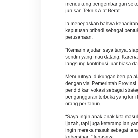
mendukung pengembangan sekola
jurusan Teknik Alat Berat.
Ia menegaskan bahwa kehadirann
keputusan pribadi sebagai bentu
perusahaan.
“Kemarin ajudan saya tanya, siap
sendiri yang mau datang. Karena
langsung kontribusi luar biasa dar
Menurutnya, dukungan berupa alat 
dengan visi Pemerintah Provins
pendidikan vokasi sebagai stra
pengangguran terbuka yang kini
orang per tahun.
“Saya ingin anak-anak kita masu
ijazah, tapi juga keterampilan yan
ingin mereka masuk sebagai tena
kebersihan,” tegasnya.