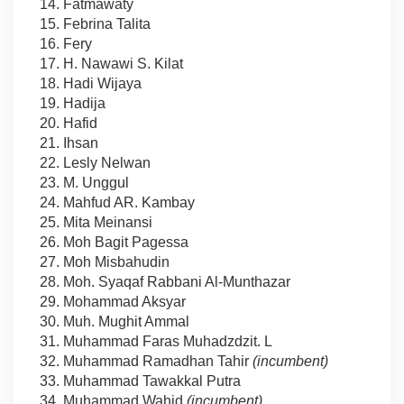
Fatmawaty
Febrina Talita
Fery
H. Nawawi S. Kilat
Hadi Wijaya
Hadija
Hafid
Ihsan
Lesly Nelwan
M. Unggul
Mahfud AR. Kambay
Mita Meinansi
Moh Bagit Pagessa
Moh Misbahudin
Moh. Syaqaf Rabbani Al-Munthazar
Mohammad Aksyar
Muh. Mughit Ammal
Muhammad Faras Muhadzdzit. L
Muhammad Ramadhan Tahir
(incumbent)
Muhammad Tawakkal Putra
Muhammad Wahid
(incumbent)