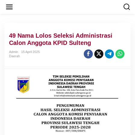
L
e
w
a
t
i
49 Nama Lolos Seleksi Administrasi
k
e
Calon Anggota KPID Sulteng
k
o
Admin
15 April 2025
Daerah
n
t
e
n