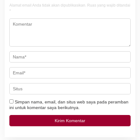
s
Alamat email Anda tidak akan dipublikasikan.
Ruas yang wajib ditandai
i
*
p
o
s
Simpan nama, email, dan situs web saya pada peramban
ini untuk komentar saya berikutnya.