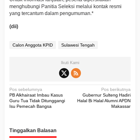
menghubungi Panitia Seleksi melalui kontak resmi
yang tercantum dalam pengumuman.*
(dii)
Calon Anggota KPID
Sulawesi Tengah
Ikuti Kami
N
Pos sebelumnya
Pos berikutnya
PB Alkhairaat Imbau Kasus
Gubernur Sulteng Hadiri
a
Guru Tua Tidak Ditunggangi
Halal Bi Halal Alumni APDN
v
Isu Pemecah Bangsa
Makassar
i
g
Tinggalkan Balasan
a