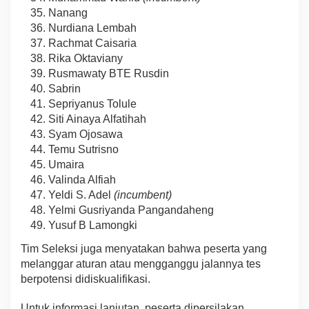
Nanang
Nurdiana Lembah
Rachmat Caisaria
Rika Oktaviany
Rusmawaty BTE Rusdin
Sabrin
Sepriyanus Tolule
Siti Ainaya Alfatihah
Syam Ojosawa
Temu Sutrisno
Umaira
Valinda Alfiah
Yeldi S. Adel
(incumbent)
Yelmi Gusriyanda Pangandaheng
Yusuf B Lamongki
Tim Seleksi juga menyatakan bahwa peserta yang
melanggar aturan atau mengganggu jalannya tes
berpotensi didiskualifikasi.
Untuk informasi lanjutan, peserta dipersilakan